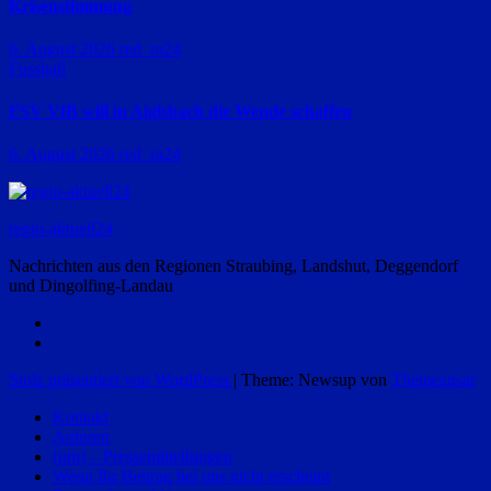
Krisenstimmung
6. August 2026
red_ra24
Fussball
FSV VfB will in Aiglsbach die Wende schaffen
6. August 2026
red_ra24
regio-aktuell24
Nachrichten aus den Regionen Straubing, Landshut, Deggendorf
und Dingolfing-Landau
Stolz präsentiert von WordPress
|
Theme: Newsup von
Themeansar
Kontakt
Autoren
(pm) – Pressemitteilungen
Wenn Ihr Beitrag bei uns nicht erscheint