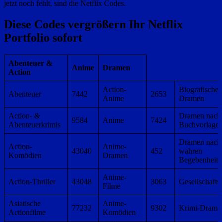
jetzt noch fehlt, sind die Netflix Codes.
Diese Codes vergrößern Ihr Netflix
Portfolio sofort
Abenteuer &
Anime
Dramen
Action
Action-
Biografische
Abenteuer
7442
2653
Anime
Dramen
Action- &
Dramen nach
9584
Anime
7424
Abenteuerkrimis
Buchvorlage
Dramen nach
Action-
Anime-
43040
452
wahren
Komödien
Dramen
Begebenheite
Anime-
Action-Thriller
43048
3063
Gesellschaft
Filme
Asiatische
Anime-
77232
9302
Krimi-Drama
Actionfilme
Komödien