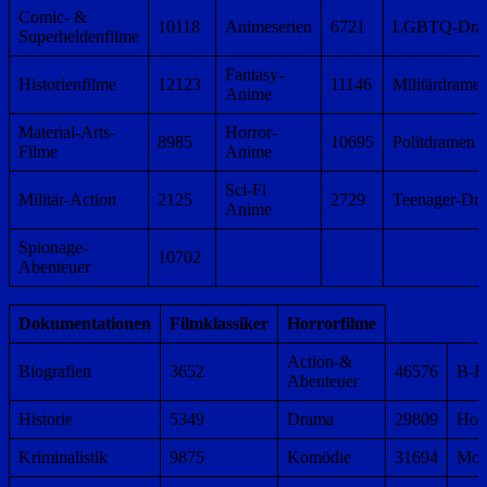
Comic- &
10118
Animeserien
6721
LGBTQ-Dra
Superheldenfilme
Fantasy-
Historienfilme
12123
11146
Militärdrame
Anime
Material-Arts-
Horror-
8985
10695
Politdramen
Filme
Anime
Sci-Fi
Militär-Action
2125
2729
Teenager-Dr
Anime
Spionage-
10702
Abenteuer
Dokumentationen
Filmklassiker
Horrorfilme
Action-&
Biografien
3652
46576
B-Ho
Abenteuer
Historie
5349
Drama
29809
Hor
Kriminalistik
9875
Komödie
31694
Mon