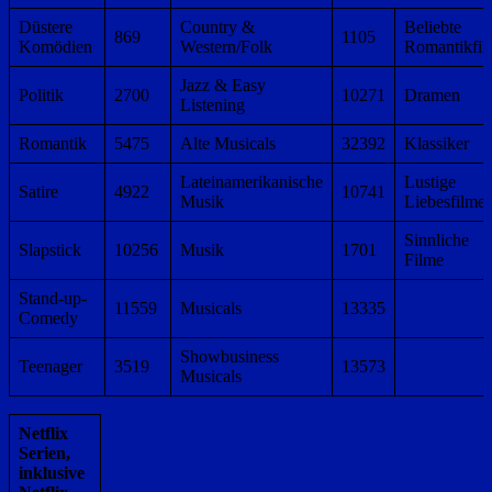
Düstere
Country &
Beliebte
869
1105
Komödien
Western/Folk
Romantikfil
Jazz & Easy
Politik
2700
10271
Dramen
Listening
Romantik
5475
Alte Musicals
32392
Klassiker
Lateinamerikanische
Lustige
Satire
4922
10741
Musik
Liebesfilme
Sinnliche
Slapstick
10256
Musik
1701
Filme
Stand-up-
11559
Musicals
13335
Comedy
Showbusiness
Teenager
3519
13573
Musicals
Netflix
Serien,
inklusive