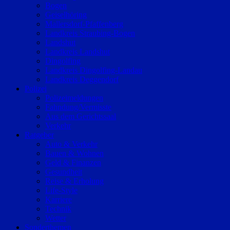
Bogen
Geiselhöring
Mallersdorf-Pfaffenberg
Landkreis Straubing-Bogen
Landshut
Landkreis Landshut
Dingolfing
Landkreis Dingolfing-Landau
Landkreis Deggendorf
Polizei
Polizeimeldungen
Fahndung/Vermisste
Aus dem Gerichtssaal
Verkehr
Ratgeber
Auto & Verkehr
Bauen & Wohnen
Geld & Finanzen
Gesundheit
Reise & Erholung
Life-Style
Karriere
Technik
Wetter
Sonderthemen