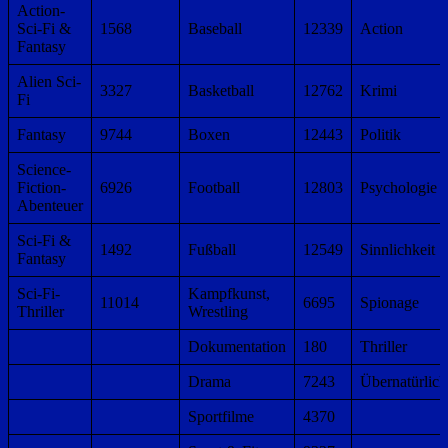
Action-
Sci-Fi &
1568
Baseball
12339
Action
Fantasy
Alien Sci-
3327
Basketball
12762
Krimi
Fi
Fantasy
9744
Boxen
12443
Politik
Science-
Fiction-
6926
Football
12803
Psychologie
Abenteuer
Sci-Fi &
1492
Fußball
12549
Sinnlichkeit
Fantasy
Sci-Fi-
Kampfkunst,
11014
6695
Spionage
Thriller
Wrestling
Dokumentation
180
Thriller
Drama
7243
Übernatürlich
Sportfilme
4370