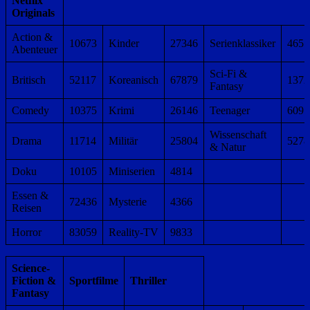
Netflix
Originals
Action &
10673
Kinder
27346
Serienklassiker
4655
Abenteuer
Sci-Fi &
Britisch
52117
Koreanisch
67879
1372
Fantasy
Comedy
10375
Krimi
26146
Teenager
6095
Wissenschaft
Drama
11714
Militär
25804
5278
& Natur
Doku
10105
Miniserien
4814
Essen &
72436
Mysterie
4366
Reisen
Horror
83059
Reality-TV
9833
Science-
Fiction &
Sportfilme
Thriller
Fantasy