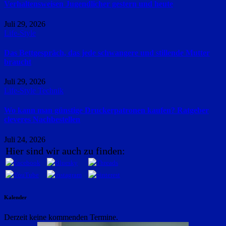
Verhaltensweisen Jugendlicher gestern und heute
Juli 29, 2026
Life-Style
Das Bettgespräch, das jede schwangere und stillende Mutter
braucht
Juli 29, 2026
Life-Style
Technik
Wo kann man günstige Druckerpatronen kaufen? Ratgeber
cleveres Nachbestellen
Juli 24, 2026
Hier sind wir auch zu finden:
Kalender
Derzeit keine kommenden Termine.