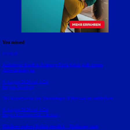
You missed
Fussball
Aufsteiger-Duell in Amberg:Türk Gücü peilt ersten
Auswärtssieg an
6. August 2026
red_ra24
Region Straubing
105 Kunstwerke im Straubinger Rittersaal zu entdecken
6. August 2026
red_ra24
Bogen
Mallersdorf-Pfaffenberg
Kliniken senken Defizit deutlich – Hoffnung statt