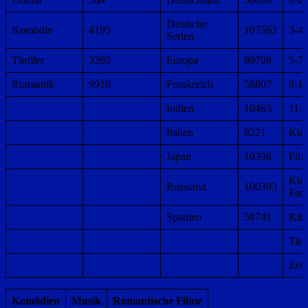
Deutsche
Komödie
4195
107563
3-4 
Serien
Thriller
3269
Europa
89708
5-7 
Romantik
9916
Frankreich
58807
8-10
Indien
10463
11-1
Italien
8221
Kin
Japan
10398
Für 
Kin
Russland
100393
Fami
Spanien
58741
Kin
Tier
Zeic
Komödien
Musik
Romantische Filme