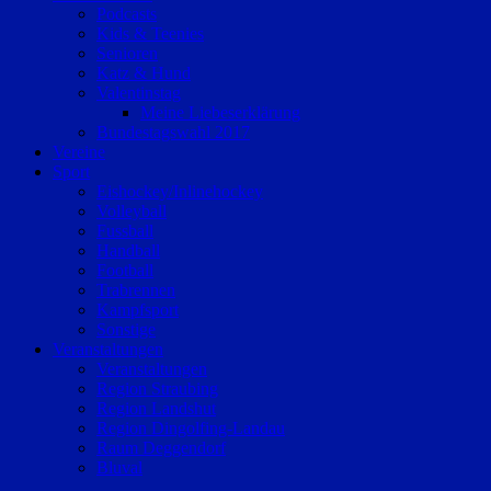
Podcasts
Kids & Teenies
Senioren
Katz & Hund
Valentinstag
Meine Liebeserklärung
Bundestagswahl 2017
Vereine
Sport
Eishockey/Inlinehockey
Volleyball
Fussball
Handball
Football
Trabrennen
Kampfsport
Sonstige
Veranstaltungen
Veranstaltungen
Region Straubing
Region Landshut
Region Dingolfing-Landau
Raum Deggendorf
Bluval