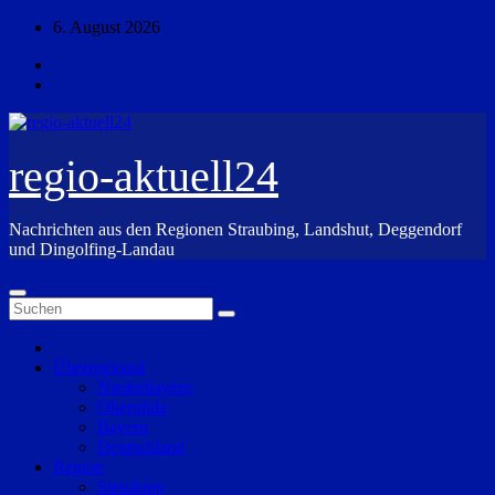
Zum
6. August 2026
Inhalt
springen
regio-aktuell24
Nachrichten aus den Regionen Straubing, Landshut, Deggendorf
und Dingolfing-Landau
Überregional
Niederbayern
Oberpfalz
Bayern
Deutschland
Region
Straubing