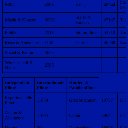
Slas
Militär
4006
Krieg
48744
Ser
Sci-Fi &
Musik & Konzert
90361
47147
Teuf
Fantasy
Politik
7018
Stummfilme
53310
Vam
Reise & Abenteuer
1159
Thriller
46588
Zom
Sozial & Kultur
3675
Wissenschaft &
2595
Natur
Independent
Internationale
Kinder- &
Filme
Filme
Familienfilme
Experimentelle
11079
Großbritannien
10757
Kin
Filme
Action &
11804
China
3960
Fami
Abenteuer
Drama
384
Deutschland
58886
0-2 