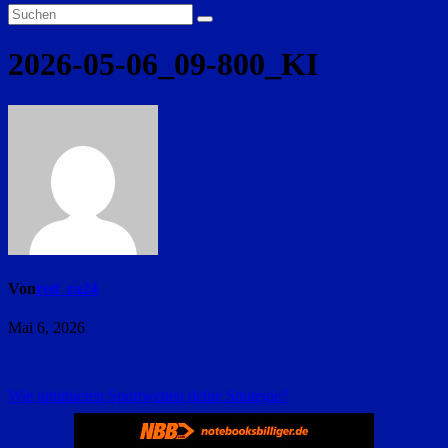
2026-05-06_09-800_KI
Von
red_ra24
Mai 6, 2026
Beitragsnavigation
Wie optimieren Sportwetten deine Strategie?