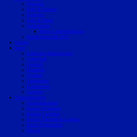
Podcasts
Kids & Teenies
Senioren
Katz & Hund
Valentinstag
Meine Liebeserklärung
Bundestagswahl 2017
Vereine
Sport
Eishockey/Inlinehockey
Volleyball
Fussball
Handball
Football
Trabrennen
Kampfsport
Sonstige
Veranstaltungen
Veranstaltungen
Region Straubing
Region Landshut
Region Dingolfing-Landau
Raum Deggendorf
Bluval