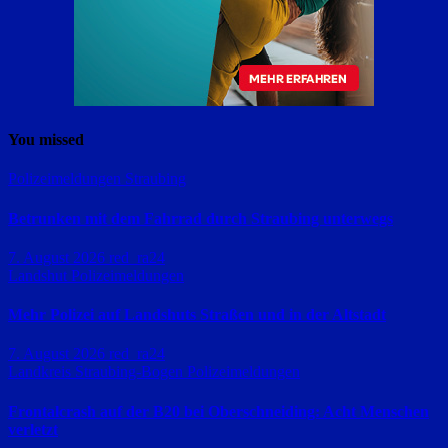
You missed
Polizeimeldungen
Straubing
Betrunken mit dem Fahrrad durch Straubing unterwegs
7. August 2026
red_ra24
Landshut
Polizeimeldungen
Mehr Polizei auf Landshuts Straßen und in der Altstadt
7. August 2026
red_ra24
Landkreis Straubing-Bogen
Polizeimeldungen
Frontalcrash auf der B20 bei Oberschneiding: Acht Menschen
verletzt