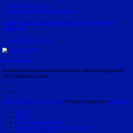
7. August 2026
red_ra24
Landkreis Landshut
Polizeimeldungen
Gebäude auf Recyclinghof in Wörth an der Isar steht in
Vollbrand
7. August 2026
red_ra24
regio-aktuell24
Nachrichten aus den Regionen Straubing, Landshut, Deggendorf
und Dingolfing-Landau
Stolz präsentiert von WordPress
|
Theme: Newsup von
Themeansar
Kontakt
Autoren
(pm) – Pressemitteilungen
Wenn Ihr Beitrag bei uns nicht erscheint
Datenschutzerklärung