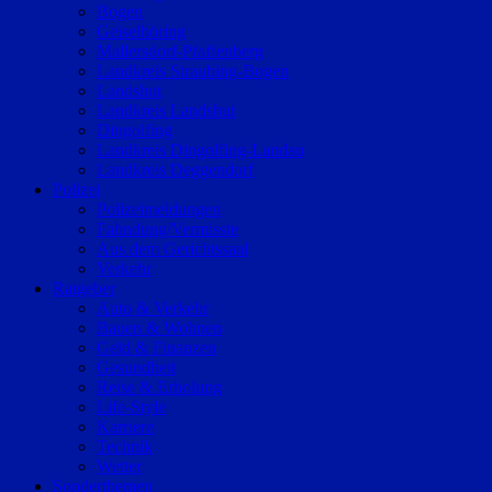
Bogen
Geiselhöring
Mallersdorf-Pfaffenberg
Landkreis Straubing-Bogen
Landshut
Landkreis Landshut
Dingolfing
Landkreis Dingolfing-Landau
Landkreis Deggendorf
Polizei
Polizeimeldungen
Fahndung/Vermisste
Aus dem Gerichtssaal
Verkehr
Ratgeber
Auto & Verkehr
Bauen & Wohnen
Geld & Finanzen
Gesundheit
Reise & Erholung
Life-Style
Karriere
Technik
Wetter
Sonderthemen