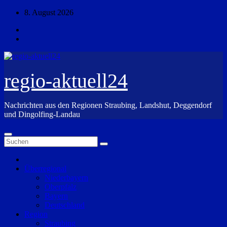
Zum
8. August 2026
Inhalt
springen
regio-aktuell24
Nachrichten aus den Regionen Straubing, Landshut, Deggendorf
und Dingolfing-Landau
Überregional
Niederbayern
Oberpfalz
Bayern
Deutschland
Region
Straubing