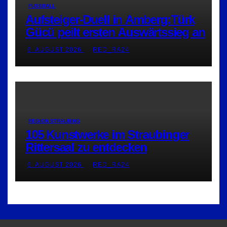
FUSSBALL
Aufsteiger-Duell in Amberg:Türk
Gücü peilt ersten Auswärtssieg an
6. AUGUST 2026
RED_RA24
REGION STRAUBING
105 Kunstwerke im Straubinger
Rittersaal zu entdecken
6. AUGUST 2026
RED_RA24