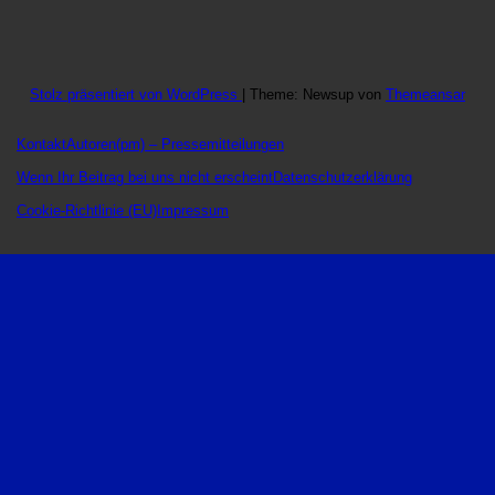
Stolz präsentiert von WordPress
|
Theme: Newsup von
Themeansar
Kontakt
Autoren
(pm) – Pressemitteilungen
Wenn Ihr Beitrag bei uns nicht erscheint
Datenschutzerklärung
Cookie-Richtlinie (EU)
Impressum