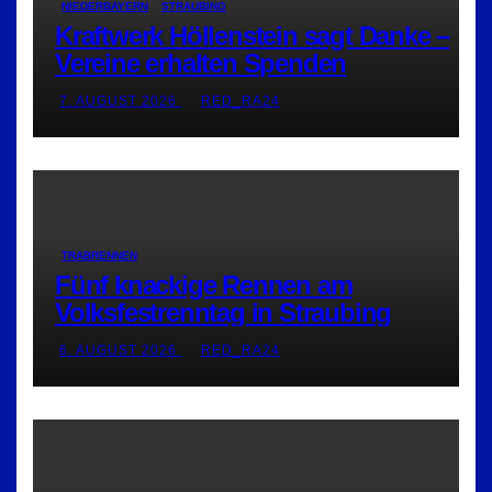
NIEDERBAYERN
STRAUBING
Kraftwerk Höllenstein sagt Danke –
Vereine erhalten Spenden
7. AUGUST 2026
RED_RA24
TRABRENNEN
Fünf knackige Rennen am
Volksfestrenntag in Straubing
6. AUGUST 2026
RED_RA24