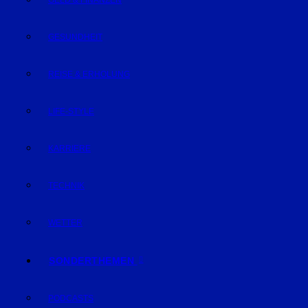
GELD & FINANZEN
GESUNDHEIT
REISE & ERHOLUNG
LIFE-STYLE
KARRIERE
TECHNIK
WETTER
SONDERTHEMEN
PODCASTS