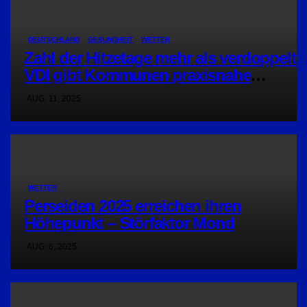
DEUTSCHLAND
GESUNDHEIT
WETTER
Zahl der Hitzetage mehr als verdoppelt:
VDI gibt Kommunen praxisnahe
Empfehlungen
AUG. 11, 2025
WETTER
Perseiden 2025 erreichen ihren
Höhepunkt – Störfaktor Mond
AUG. 6, 2025