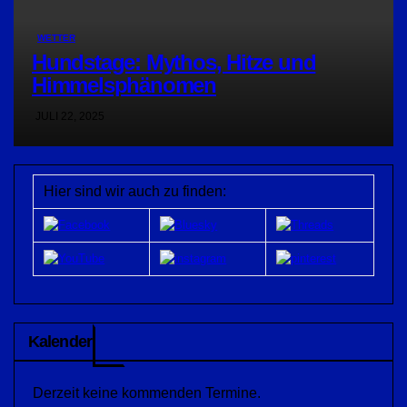
WETTER
Hundstage: Mythos, Hitze und
Himmelsphänomen
JULI 22, 2025
Hier sind wir auch zu finden:
Kalender
Derzeit keine kommenden Termine.