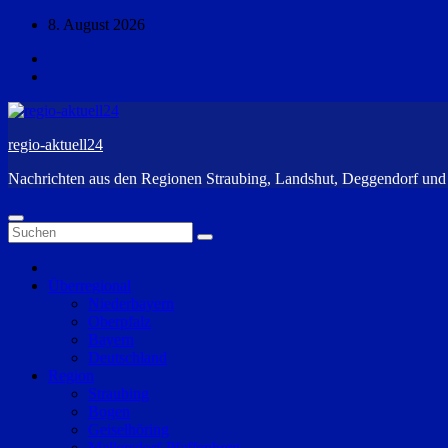
Zum
8. August 2026
Inhalt
springen
regio-aktuell24
Nachrichten aus den Regionen Straubing, Landshut, Deggendorf un
Überregional
Niederbayern
Oberpfalz
Bayern
Deutschland
Region
Straubing
Bogen
Geiselhöring
Mallersdorf-Pfaffenberg