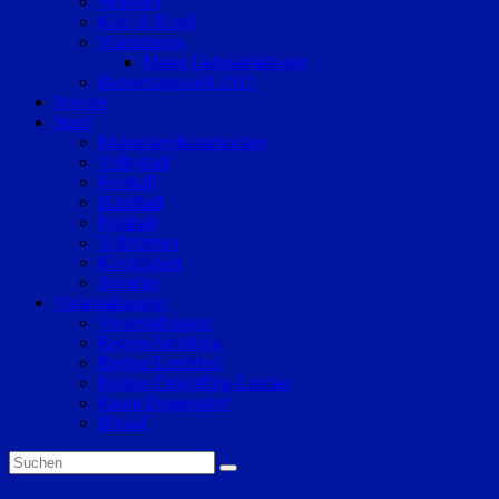
Senioren
Katz & Hund
Valentinstag
Meine Liebeserklärung
Bundestagswahl 2017
Vereine
Sport
Eishockey/Inlinehockey
Volleyball
Fussball
Handball
Football
Trabrennen
Kampfsport
Sonstige
Veranstaltungen
Veranstaltungen
Region Straubing
Region Landshut
Region Dingolfing-Landau
Raum Deggendorf
Bluval