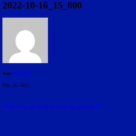
2022-10-16_15_800
Von
red_ra24
Okt. 16, 2022
Beitragsnavigation
Welche Vor- und Nachteile bietet eine Smartwatch?