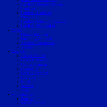
Landkreis Straubing-Bogen
Landshut
Landkreis Landshut
Dingolfing
Landkreis Dingolfing-Landau
Landkreis Deggendorf
Polizei
Polizeimeldungen
Fahndung/Vermisste
Aus dem Gerichtssaal
Verkehr
Ratgeber
Auto & Verkehr
Bauen & Wohnen
Geld & Finanzen
Gesundheit
Reise & Erholung
Life-Style
Karriere
Technik
Wetter
Sonderthemen
Podcasts
Kids & Teenies