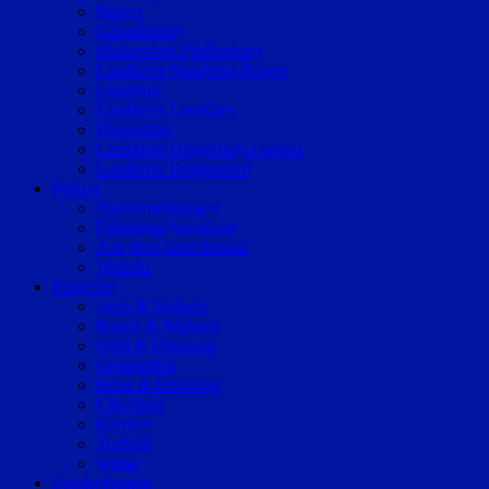
Bogen
Geiselhöring
Mallersdorf-Pfaffenberg
Landkreis Straubing-Bogen
Landshut
Landkreis Landshut
Dingolfing
Landkreis Dingolfing-Landau
Landkreis Deggendorf
Polizei
Polizeimeldungen
Fahndung/Vermisste
Aus dem Gerichtssaal
Verkehr
Ratgeber
Auto & Verkehr
Bauen & Wohnen
Geld & Finanzen
Gesundheit
Reise & Erholung
Life-Style
Karriere
Technik
Wetter
Sonderthemen