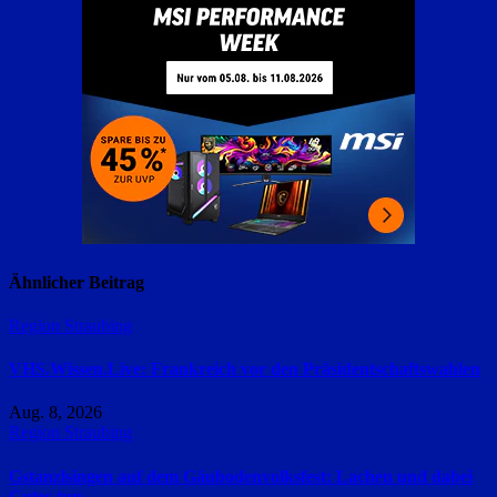
Ähnlicher Beitrag
Region Straubing
VHS.Wissen.Live: Frankreich vor den Präsidentschaftswahlen
Aug. 8, 2026
Region Straubing
Gstanzlsingen auf dem Gäubodenvolksfest: Lachen und dabei
Gutes tun