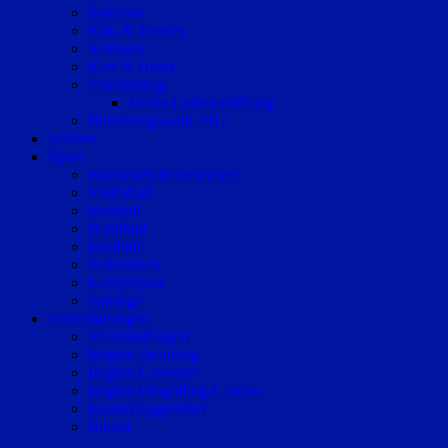
Podcasts
Kids & Teenies
Senioren
Katz & Hund
Valentinstag
Meine Liebeserklärung
Bundestagswahl 2017
Vereine
Sport
Eishockey/Inlinehockey
Volleyball
Fussball
Handball
Football
Trabrennen
Kampfsport
Sonstige
Veranstaltungen
Veranstaltungen
Region Straubing
Region Landshut
Region Dingolfing-Landau
Raum Deggendorf
Bluval