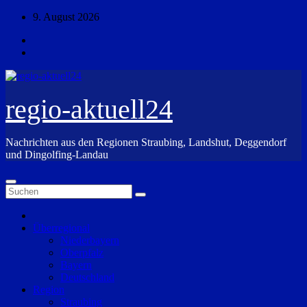
Zum
9. August 2026
Inhalt
springen
regio-aktuell24
Nachrichten aus den Regionen Straubing, Landshut, Deggendorf
und Dingolfing-Landau
Überregional
Niederbayern
Oberpfalz
Bayern
Deutschland
Region
Straubing