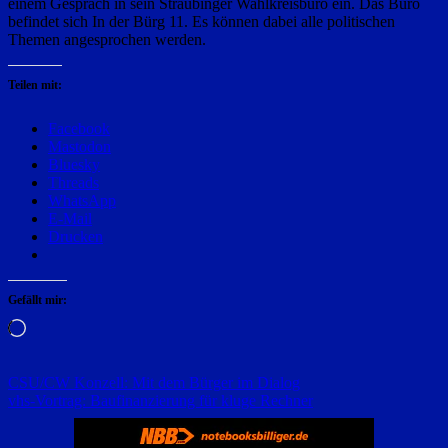
einem Gespräch in sein Straubinger Wahlkreisbüro ein. Das Büro
befindet sich In der Bürg 11. Es können dabei alle politischen
Themen angesprochen werden.
Teilen mit:
Facebook
Mastodon
Bluesky
Threads
WhatsApp
E-Mail
Drucken
Gefällt mir:
Wird
geladen …
Beitragsnavigation
CSU/CW Konzell: Mit dem Bürger im Dialog
vhs-Vortrag: Baufinanzierung für kluge Rechner