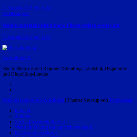
7. August 2026
red_ra24
Niederbayern
Waldbrandgefahr bleibt hoch: Flieger steigen wieder auf
7. August 2026
red_ra24
regio-aktuell24
Nachrichten aus den Regionen Straubing, Landshut, Deggendorf
und Dingolfing-Landau
Stolz präsentiert von WordPress
|
Theme: Newsup von
Themeansar
Kontakt
Autoren
(pm) – Pressemitteilungen
Wenn Ihr Beitrag bei uns nicht erscheint
Datenschutzerklärung