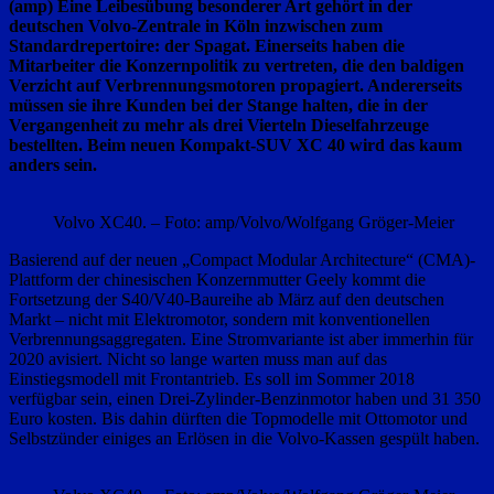
(amp) Eine Leibesübung besonderer Art gehört in der
deutschen Volvo-Zentrale in Köln inzwischen zum
Standardrepertoire: der Spagat. Einerseits haben die
Mitarbeiter die Konzernpolitik zu vertreten, die den baldigen
Verzicht auf Verbrennungsmotoren propagiert. Andererseits
müssen sie ihre Kunden bei der Stange halten, die in der
Vergangenheit zu mehr als drei Vierteln Dieselfahrzeuge
bestellten. Beim neuen Kompakt-SUV XC 40 wird das kaum
anders sein.
Volvo XC40. – Foto: amp/Volvo/Wolfgang Gröger-Meier
Basierend auf der neuen „Compact Modular Architecture“ (CMA)-
Plattform der chinesischen Konzernmutter Geely kommt die
Fortsetzung der S40/V40-Baureihe ab März auf den deutschen
Markt – nicht mit Elektromotor, sondern mit konventionellen
Verbrennungsaggregaten. Eine Stromvariante ist aber immerhin für
2020 avisiert. Nicht so lange warten muss man auf das
Einstiegsmodell mit Frontantrieb. Es soll im Sommer 2018
verfügbar sein, einen Drei-Zylinder-Benzinmotor haben und 31 350
Euro kosten. Bis dahin dürften die Topmodelle mit Ottomotor und
Selbstzünder einiges an Erlösen in die Volvo-Kassen gespült haben.