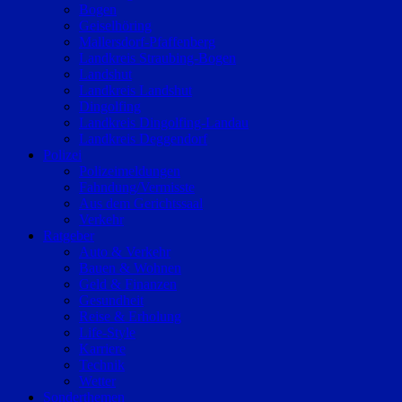
Bogen
Geiselhöring
Mallersdorf-Pfaffenberg
Landkreis Straubing-Bogen
Landshut
Landkreis Landshut
Dingolfing
Landkreis Dingolfing-Landau
Landkreis Deggendorf
Polizei
Polizeimeldungen
Fahndung/Vermisste
Aus dem Gerichtssaal
Verkehr
Ratgeber
Auto & Verkehr
Bauen & Wohnen
Geld & Finanzen
Gesundheit
Reise & Erholung
Life-Style
Karriere
Technik
Wetter
Sonderthemen