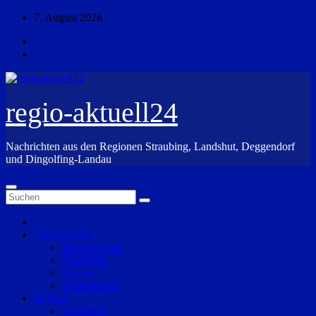
Zum
7. August 2026
Inhalt
springen
regio-aktuell24
Nachrichten aus den Regionen Straubing, Landshut, Deggendorf
und Dingolfing-Landau
Überregional
Niederbayern
Oberpfalz
Bayern
Deutschland
Region
Straubing