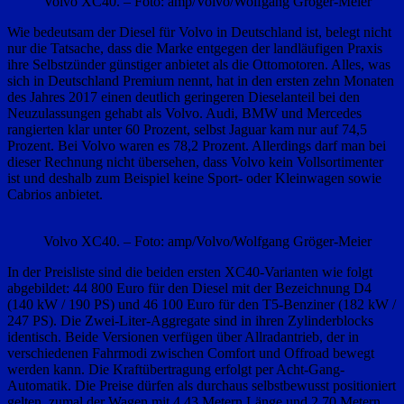
Volvo XC40. – Foto: amp/Volvo/Wolfgang Gröger-Meier
Wie bedeutsam der Diesel für Volvo in Deutschland ist, belegt nicht
nur die Tatsache, dass die Marke entgegen der landläufigen Praxis
ihre Selbstzünder günstiger anbietet als die Ottomotoren. Alles, was
sich in Deutschland Premium nennt, hat in den ersten zehn Monaten
des Jahres 2017 einen deutlich geringeren Dieselanteil bei den
Neuzulassungen gehabt als Volvo. Audi, BMW und Mercedes
rangierten klar unter 60 Prozent, selbst Jaguar kam nur auf 74,5
Prozent. Bei Volvo waren es 78,2 Prozent. Allerdings darf man bei
dieser Rechnung nicht übersehen, dass Volvo kein Vollsortimenter
ist und deshalb zum Beispiel keine Sport- oder Kleinwagen sowie
Cabrios anbietet.
Volvo XC40. – Foto: amp/Volvo/Wolfgang Gröger-Meier
In der Preisliste sind die beiden ersten XC40-Varianten wie folgt
abgebildet: 44 800 Euro für den Diesel mit der Bezeichnung D4
(140 kW / 190 PS) und 46 100 Euro für den T5-Benziner (182 kW /
247 PS). Die Zwei-Liter-Aggregate sind in ihren Zylinderblocks
identisch. Beide Versionen verfügen über Allradantrieb, der in
verschiedenen Fahrmodi zwischen Comfort und Offroad bewegt
werden kann. Die Kraftübertragung erfolgt per Acht-Gang-
Automatik. Die Preise dürfen als durchaus selbstbewusst positioniert
gelten, zumal der Wagen mit 4,43 Metern Länge und 2,70 Metern