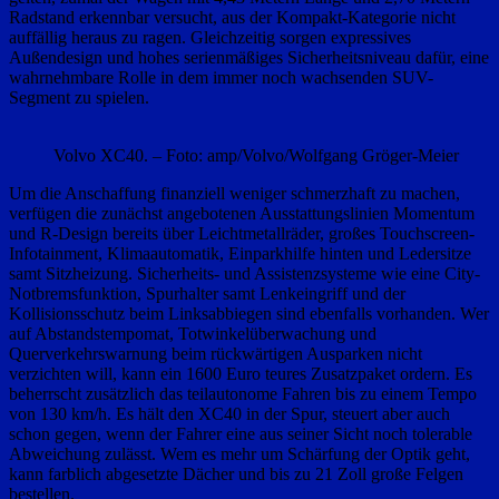
Radstand erkennbar versucht, aus der Kompakt-Kategorie nicht
auffällig heraus zu ragen. Gleichzeitig sorgen expressives
Außendesign und hohes serienmäßiges Sicherheitsniveau dafür, eine
wahrnehmbare Rolle in dem immer noch wachsenden SUV-
Segment zu spielen.
Volvo XC40. – Foto: amp/Volvo/Wolfgang Gröger-Meier
Um die Anschaffung finanziell weniger schmerzhaft zu machen,
verfügen die zunächst angebotenen Ausstattungslinien Momentum
und R-Design bereits über Leichtmetallräder, großes Touchscreen-
Infotainment, Klimaautomatik, Einparkhilfe hinten und Ledersitze
samt Sitzheizung. Sicherheits- und Assistenzsysteme wie eine City-
Notbremsfunktion, Spurhalter samt Lenkeingriff und der
Kollisionsschutz beim Linksabbiegen sind ebenfalls vorhanden. Wer
auf Abstandstempomat, Totwinkelüberwachung und
Querverkehrswarnung beim rückwärtigen Ausparken nicht
verzichten will, kann ein 1600 Euro teures Zusatzpaket ordern. Es
beherrscht zusätzlich das teilautonome Fahren bis zu einem Tempo
von 130 km/h. Es hält den XC40 in der Spur, steuert aber auch
schon gegen, wenn der Fahrer eine aus seiner Sicht noch tolerable
Abweichung zulässt. Wem es mehr um Schärfung der Optik geht,
kann farblich abgesetzte Dächer und bis zu 21 Zoll große Felgen
bestellen.