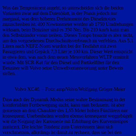
Was das Temperament angeht, so unterscheiden sich die beiden
Varianten zwar auf dem Datenblatt, in der Praxis jedoch nur
marginal, was dem höheren Drehmoment des Dieselmotors
zuzuschreiben ist. 400 Newtonmeter werden ab 1750 Umdrehungen
wirksam, beim Benziner sind es 350 Nm. Bis 210 km/h kann man
den Selbstzünder voran treiben. Dieses Tempo braucht es aber nicht,
um den vorgesehenen Durchschnittsverbrauch zu verfehlen. Aus 5,1
Litern nach NEFZ-Norm wurden bei der Testfahrt mit zwei
Passagieren und Gepäck 7,3 Liter je 100 km. Dieser Wert entspricht
in etwa dem, was nach dem neuen Messverfahren WLTP ermittelt
wurde. Mit SCR-Kat für den Diesel und Partikelfilter für den
Benziner will Volvo seine Umweltverantwortung unter Beweis
stellen.
Volvo XC40. – Foto: amp/Volvo/Wolfgang Gröger-Meier
Dass auch der Dynamik-Modus seine wahre Bestimmung in der
komfortablen Fortbewegung sucht, kann man bedauern, ist aber
gemessen an dem Charakter des 1,65 Meter hohen Fünftürers nur
konsequent. Unebenheiten werden ebenso konsequent weggebügelt
wie die Neigung der Karosserie mit Erhöhung des Kurventempos
zunimmt. Die leichte Tendenz zum Untersteuern lässt sich
verschmerzen, allerdings ist damit zu rechnen, dass sie bei den