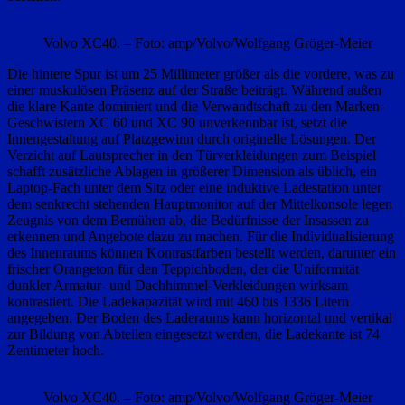
Volvo XC40. – Foto: amp/Volvo/Wolfgang Gröger-Meier
Die hintere Spur ist um 25 Millimeter größer als die vordere, was zu
einer muskulösen Präsenz auf der Straße beiträgt. Während außen
die klare Kante dominiert und die Verwandtschaft zu den Marken-
Geschwistern XC 60 und XC 90 unverkennbar ist, setzt die
Innengestaltung auf Platzgewinn durch originelle Lösungen. Der
Verzicht auf Lautsprecher in den Türverkleidungen zum Beispiel
schafft zusätzliche Ablagen in größerer Dimension als üblich, ein
Laptop-Fach unter dem Sitz oder eine induktive Ladestation unter
dem senkrecht stehenden Hauptmonitor auf der Mittelkonsole legen
Zeugnis von dem Bemühen ab, die Bedürfnisse der Insassen zu
erkennen und Angebote dazu zu machen. Für die Individualisierung
des Innenraums können Kontrastfarben bestellt werden, darunter ein
frischer Orangeton für den Teppichboden, der die Uniformität
dunkler Armatur- und Dachhimmel-Verkleidungen wirksam
kontrastiert. Die Ladekapazität wird mit 460 bis 1336 Litern
angegeben. Der Boden des Laderaums kann horizontal und vertikal
zur Bildung von Abteilen eingesetzt werden, die Ladekante ist 74
Zentimeter hoch.
Volvo XC40. – Foto: amp/Volvo/Wolfgang Gröger-Meier