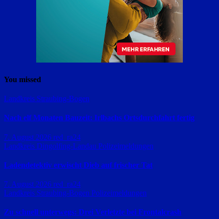
You missed
Landkreis Straubing-Bogen
Nach elf Monaten Bauzeit: Irlbachs Ortsdurchfahrt fertig
7. August 2026
red_ra24
Landkreis Dingolfing-Landau
Polizeimeldungen
Ladendetektiv erwischt Dieb auf frischer Tat
7. August 2026
red_ra24
Landkreis Straubing-Bogen
Polizeimeldungen
Zu schnell unterwegs: Drei Verletzte bei Frontalcrash