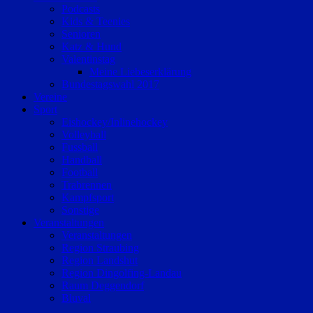
Podcasts
Kids & Teenies
Senioren
Katz & Hund
Valentinstag
Meine Liebeserklärung
Bundestagswahl 2017
Vereine
Sport
Eishockey/Inlinehockey
Volleyball
Fussball
Handball
Football
Trabrennen
Kampfsport
Sonstige
Veranstaltungen
Veranstaltungen
Region Straubing
Region Landshut
Region Dingolfing-Landau
Raum Deggendorf
Bluval