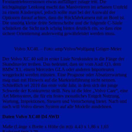
Frontantriebsversionen etwas auffälliger zutage tritt. Die
leichtgängige Lenkung macht das Manövrieren im urbanen Umfeld
zu einem Kinderspiel, jedoch sollte man bei der Auswahl der
Optionen darauf achten, dass die Rückfahrkamera mit an Bord ist.
Die unnötig kleine dritte Seitenscheibe und die folgende C-Säule
schränken die Sicht nach schräg hinten deutlich ein, so dass eine
sichere Orientierung anderweitig gewährleistet werden muss.
Volvo XC40. – Foto: amp/Volvo/Wolfgang Gröger-Meier
Der Volvo XC 40 soll in erster Linie Neukunden in die Fänge der
Skandinavier treiben. Das bedeutet, dass sie vom Audi Q3, dem
BMW X1, einem Mercedes GLA oder anderen Importeuren
weggelockt werden müssten. Eine Prognose oder Absatzerwartung
mag man mit Hinweis auf die Markteinführung nicht nennen.
Schließlich sei 2019 das erste volle Jahr, in dem sich der junge
Schwede der Konkurrenz stellt. Neu ist die Idee „Volvo Care“, eine
Art Mietsystem, die für ein festes monatliches Entgelt Nutzung,
Wartung, Inspektionen, Steuern und Versicherung bietet. Nach und
nach will Volvo dieses System auf alle Modelle ausdehnen.
Daten Volvo XC40 D4 AWD
Maße (Länge x Breite x Höhe (in m)): 4,43 x 1,86 x 1,65
Radstand (m): 2,70