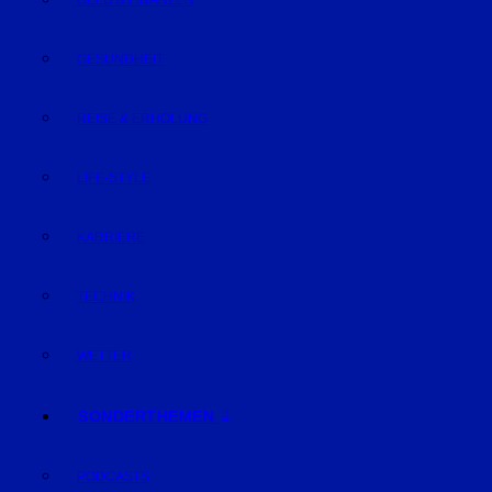
GELD & FINANZEN
GESUNDHEIT
REISE & ERHOLUNG
LIFE-STYLE
KARRIERE
TECHNIK
WETTER
SONDERTHEMEN
PODCASTS