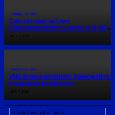
REGION STRAUBING
Gstanzlsingen auf dem
Gäubodenvolksfest: Lachen und dabei
Gutes tun
AUG. 7, 2026
REGION STRAUBING
VHS-Schnupperstunde: Speedwriting –
Kreativtexte im Eiltempo
AUG. 7, 2026
Hier sind wir auch zu finden: