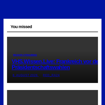
You missed
REGION STRAUBING
VHS.Wissen.Live: Frankreich vor den
Präsidentschaftswahlen
8. AUGUST 2026
RED_RA24