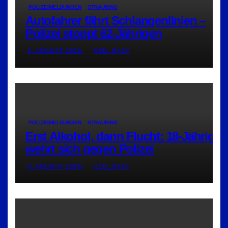
POLIZEIMELDUNGEN
STRAUBING
Autofahrer fährt Schlangenlinien –
Polizei stoppt 62-Jährigen
8. AUGUST 2026
RED_RA24
POLIZEIMELDUNGEN
STRAUBING
Erst Alkohol, dann Flucht: 18-Jährige
wehrt sich gegen Polizei
8. AUGUST 2026
RED_RA24