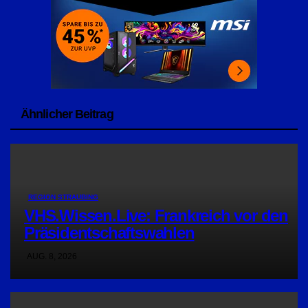
Ähnlicher Beitrag
REGION STRAUBING
VHS.Wissen.Live: Frankreich vor den
Präsidentschaftswahlen
AUG. 8, 2026