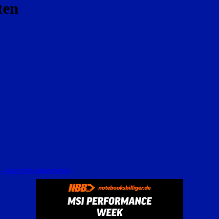
ten
n – souverän ankommen