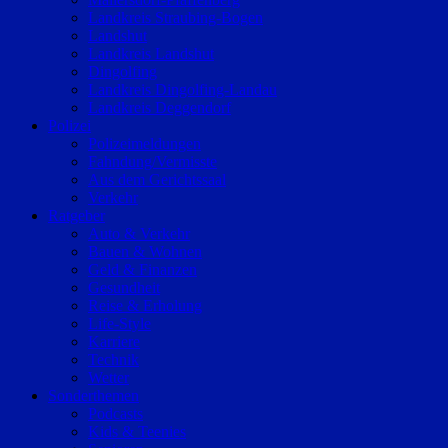
Landkreis Straubing-Bogen
Landshut
Landkreis Landshut
Dingolfing
Landkreis Dingolfing-Landau
Landkreis Deggendorf
Polizei
Polizeimeldungen
Fahndung/Vermisste
Aus dem Gerichtssaal
Verkehr
Ratgeber
Auto & Verkehr
Bauen & Wohnen
Geld & Finanzen
Gesundheit
Reise & Erholung
Life-Style
Karriere
Technik
Wetter
Sonderthemen
Podcasts
Kids & Teenies