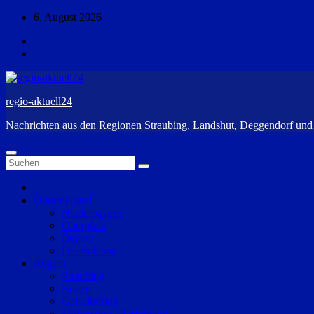
Zum
6. August 2026
Inhalt
springen
regio-aktuell24
Nachrichten aus den Regionen Straubing, Landshut, Deggendorf un
Überregional
Niederbayern
Oberpfalz
Bayern
Deutschland
Region
Straubing
Bogen
Geiselhöring
Mallersdorf-Pfaffenberg