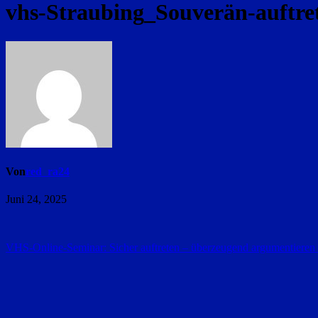
vhs-Straubing_Souverän-auftre
Von
red_ra24
Juni 24, 2025
Beitragsnavigation
VHS-Online-Seminar: Sicher auftreten – überzeugend argumentiere