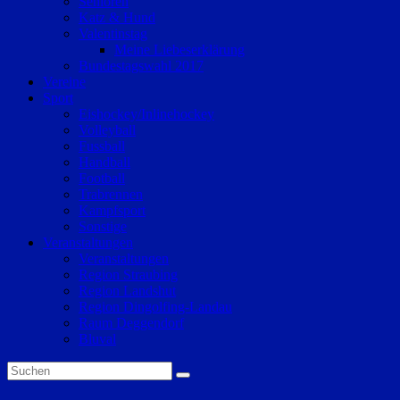
Senioren
Katz & Hund
Valentinstag
Meine Liebeserklärung
Bundestagswahl 2017
Vereine
Sport
Eishockey/Inlinehockey
Volleyball
Fussball
Handball
Football
Trabrennen
Kampfsport
Sonstige
Veranstaltungen
Veranstaltungen
Region Straubing
Region Landshut
Region Dingolfing-Landau
Raum Deggendorf
Bluval