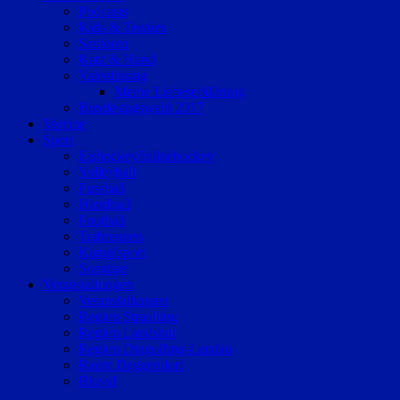
Podcasts
Kids & Teenies
Senioren
Katz & Hund
Valentinstag
Meine Liebeserklärung
Bundestagswahl 2017
Vereine
Sport
Eishockey/Inlinehockey
Volleyball
Fussball
Handball
Football
Trabrennen
Kampfsport
Sonstige
Veranstaltungen
Veranstaltungen
Region Straubing
Region Landshut
Region Dingolfing-Landau
Raum Deggendorf
Bluval