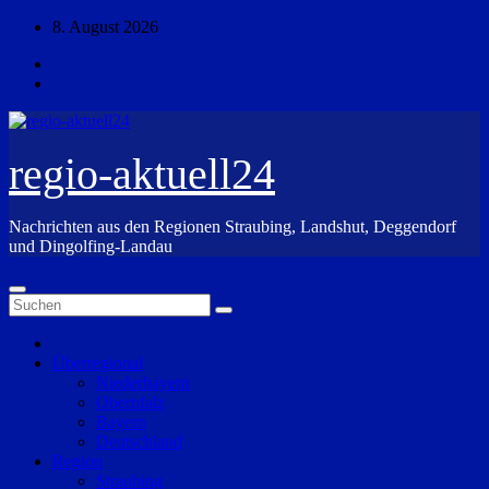
Zum
8. August 2026
Inhalt
springen
regio-aktuell24
Nachrichten aus den Regionen Straubing, Landshut, Deggendorf
und Dingolfing-Landau
Überregional
Niederbayern
Oberpfalz
Bayern
Deutschland
Region
Straubing