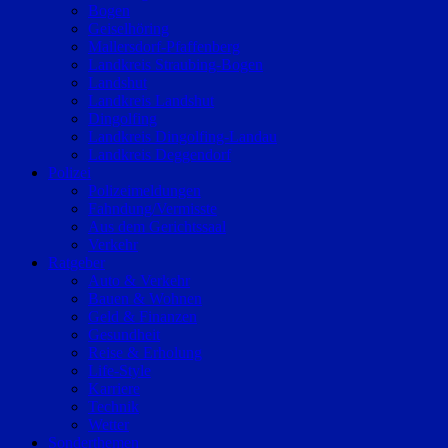
Bogen
Geiselhöring
Mallersdorf-Pfaffenberg
Landkreis Straubing-Bogen
Landshut
Landkreis Landshut
Dingolfing
Landkreis Dingolfing-Landau
Landkreis Deggendorf
Polizei
Polizeimeldungen
Fahndung/Vermisste
Aus dem Gerichtssaal
Verkehr
Ratgeber
Auto & Verkehr
Bauen & Wohnen
Geld & Finanzen
Gesundheit
Reise & Erholung
Life-Style
Karriere
Technik
Wetter
Sonderthemen