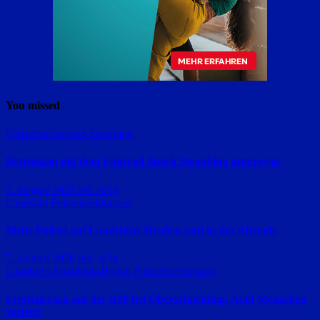
You missed
Polizeimeldungen
Straubing
Betrunken mit dem Fahrrad durch Straubing unterwegs
7. August 2026
red_ra24
Landshut
Polizeimeldungen
Mehr Polizei auf Landshuts Straßen und in der Altstadt
7. August 2026
red_ra24
Landkreis Straubing-Bogen
Polizeimeldungen
Frontalcrash auf der B20 bei Oberschneiding: Acht Menschen
verletzt