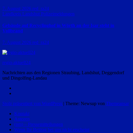
7. August 2026
red_ra24
Landkreis Landshut
Polizeimeldungen
Gebäude auf Recyclinghof in Wörth an der Isar steht in
Vollbrand
7. August 2026
red_ra24
regio-aktuell24
Nachrichten aus den Regionen Straubing, Landshut, Deggendorf
und Dingolfing-Landau
Stolz präsentiert von WordPress
|
Theme: Newsup von
Themeansar
Kontakt
Autoren
(pm) – Pressemitteilungen
Wenn Ihr Beitrag bei uns nicht erscheint