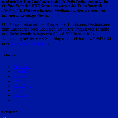
und geistige Kraft und unterstützt die Selbstheilungskräfte. Im
Online-Kurs der VHS Straubing lernen die Teilnehmer ab
Freitag, 13. Mai verschiedene Meditationsarten kennen und
können diese ausprobieren.
Ob Konzentration auf den Körper oder Emotionen, Meditationen
zum Entspannen oder Loslassen. Der Kurs umfasst vier Termine
und findet jeweils freitags von 8 bis 8.30 Uhr statt. Infos und
Anmeldung bei der VHS Straubing unter Telefon 09421/8457-30
oder
www.vhs-straubing.de
.
Teilen mit:
Facebook
Mastodon
Bluesky
Threads
WhatsApp
E-Mail
Drucken
Gefällt mir: