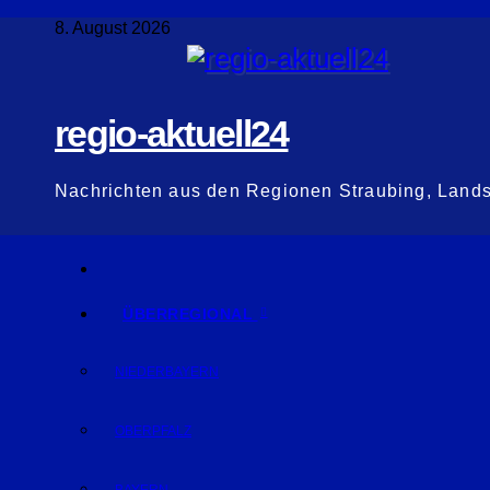
Zum
8. August 2026
Inhalt
springen
regio-aktuell24
Nachrichten aus den Regionen Straubing, Land
ÜBERREGIONAL
NIEDERBAYERN
OBERPFALZ