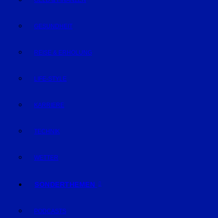
GELD & FINANZEN
GESUNDHEIT
REISE & ERHOLUNG
LIFE-STYLE
KARRIERE
TECHNIK
WETTER
SONDERTHEMEN
PODCASTS