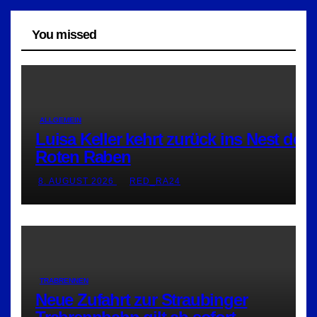
You missed
ALLGEMEIN
Luisa Keller kehrt zurück ins Nest der
Roten Raben
8. AUGUST 2026
RED_RA24
TRABRENNEN
Neue Zufahrt zur Straubinger