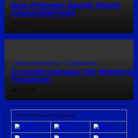
Nach elf Monaten Bauzeit: Irlbachs
Ortsdurchfahrt fertig
AUG. 7, 2026
LANDKREIS STRAUBING-BOGEN
POLIZEIMELDUNGEN
Zu schnell unterwegs: Drei Verletzte bei
Frontalcrash
AUG. 7, 2026
Hier sind wir auch zu finden: