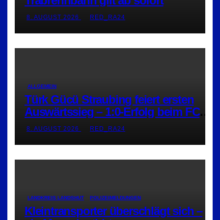
Trabrennbahn gilt ab sofort
8. AUGUST 2026
RED_RA24
ALLGEMEIN
Türk Gücü Straubing feiert ersten
Auswärtssieg – 1:0-Erfolg beim FC
Amberg
8. AUGUST 2026
RED_RA24
LANDKREIS LANDSHUT
POLIZEIMELDUNGEN
Kleintransporter überschlägt sich –