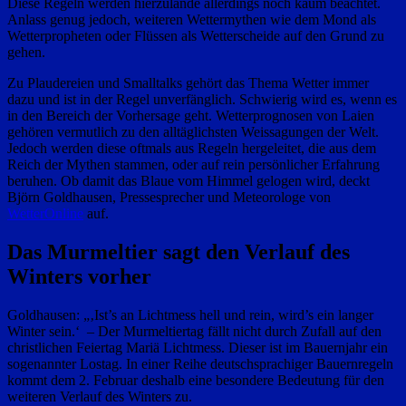
Diese Regeln werden hierzulande allerdings noch kaum beachtet.
Anlass genug jedoch, weiteren Wettermythen wie dem Mond als
Wetterpropheten oder Flüssen als Wetterscheide auf den Grund zu
gehen.
Zu Plaudereien und Smalltalks gehört das Thema Wetter immer
dazu und ist in der Regel unverfänglich. Schwierig wird es, wenn es
in den Bereich der Vorhersage geht. Wetterprognosen von Laien
gehören vermutlich zu den alltäglichsten Weissagungen der Welt.
Jedoch werden diese oftmals aus Regeln hergeleitet, die aus dem
Reich der Mythen stammen, oder auf rein persönlicher Erfahrung
beruhen. Ob damit das Blaue vom Himmel gelogen wird, deckt
Björn Goldhausen, Pressesprecher und Meteorologe von
WetterOnline
auf.
Das Murmeltier sagt den Verlauf des
Winters vorher
Goldhausen: „‚Ist’s an Lichtmess hell und rein, wird’s ein langer
Winter sein.‘ – Der Murmeltiertag fällt nicht durch Zufall auf den
christlichen Feiertag Mariä Lichtmess. Dieser ist im Bauernjahr ein
sogenannter Lostag. In einer Reihe deutschsprachiger Bauernregeln
kommt dem 2. Februar deshalb eine besondere Bedeutung für den
weiteren Verlauf des Winters zu.