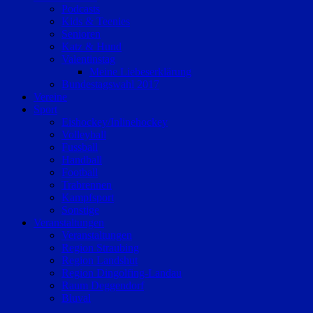
Podcasts
Kids & Teenies
Senioren
Katz & Hund
Valentinstag
Meine Liebeserklärung
Bundestagswahl 2017
Vereine
Sport
Eishockey/Inlinehockey
Volleyball
Fussball
Handball
Football
Trabrennen
Kampfsport
Sonstige
Veranstaltungen
Veranstaltungen
Region Straubing
Region Landshut
Region Dingolfing-Landau
Raum Deggendorf
Bluval