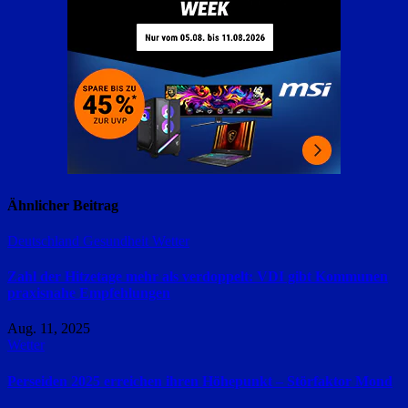
Ähnlicher Beitrag
Deutschland
Gesundheit
Wetter
Zahl der Hitzetage mehr als verdoppelt: VDI gibt Kommunen
praxisnahe Empfehlungen
Aug. 11, 2025
Wetter
Perseiden 2025 erreichen ihren Höhepunkt – Störfaktor Mond