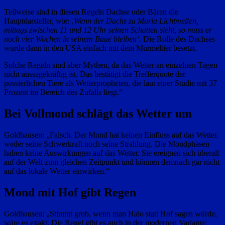
Teilweise sind in diesen Regeln Dachse oder Bären die
Hauptdarsteller, wie: ‚
Wenn der Dachs zu Maria Lichtmeßen,
mittags zwischen 11 und 12 Uhr seinen Schatten sieht, so muss er
noch vier Wochen in seinem Baue bleiben‘.
Die Rolle des Dachses
wurde dann in den USA einfach mit dem Murmeltier besetzt.
Solche Regeln sind aber Mythen, da das Wetter an einzelnen Tagen
nicht aussagekräftig ist. Das bestätigt die Trefferquote der
possierlichen Tiere als Wetterpropheten, die laut einer Studie mit 37
Prozent im Bereich des Zufalls liegt.“
Bei Vollmond schlägt das Wetter um
Goldhausen: „Falsch. Der Mond hat keinen Einfluss auf das Wetter,
weder seine Schwerkraft noch seine Strahlung. Die Mondphasen
haben keine Auswirkungen auf das Wetter. Sie ereignen sich überall
auf der Welt zum gleichen Zeitpunkt und können demnach gar nicht
auf das lokale Wetter einwirken.“
Mond mit Hof gibt Regen
Goldhausen: „Stimmt grob, wenn man Halo statt Hof sagen würde,
wäre es exakt. Die Regel gibt es auch in der modernen Variante: