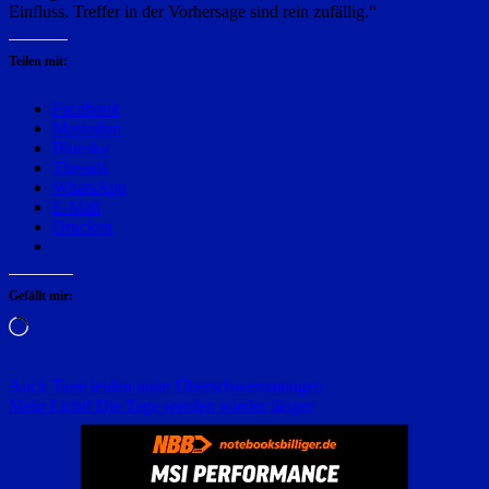
Einfluss. Treffer in der Vorhersage sind rein zufällig.“
Teilen mit:
Facebook
Mastodon
Bluesky
Threads
WhatsApp
E-Mail
Drucken
Gefällt mir:
Wird
geladen …
Beitragsnavigation
Auch Tiere leiden unter Überschwemmungen
Mehr Licht! Die Tage werden wieder länger