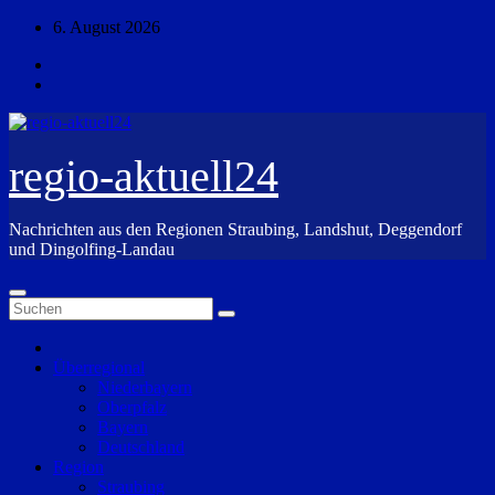
Zum
6. August 2026
Inhalt
springen
regio-aktuell24
Nachrichten aus den Regionen Straubing, Landshut, Deggendorf
und Dingolfing-Landau
Überregional
Niederbayern
Oberpfalz
Bayern
Deutschland
Region
Straubing