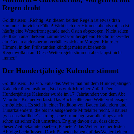
Regen droht
Goldhausen: „Richtig. An diesen beiden Regeln ist etwas dran –
zumindest in vielen Fällen! Färbt sich der Himmel abends rot, so ist
häufig eine Wetterfront gerade nach Osten abgezogen. Nicht selten
stellt sich anschließend zumindest vorübergehend Hochdruckwetter
ein. Genau andersherum verhält es sich am Morgen. Ein roter
Himmel in den Frühstunden kündigt meist aufziehende
Regenwolken an. Diese Wetterregeln stimmen aber längst nicht
immer.“
Der Hundertjährige Kalender stimmt
Goldhausen: „Falsch. Falls das Wetter mal mit dem Hundertjährigen
Kalender übereinstimmt, ist das wirklich reiner Zufall. Der
Hundertjährige Kalender wurde im 17. Jahrhundert von dem Abt
Mauritius Knauer verfasst. Das Buch sollte eine Wettervorhersage
ermöglichen. Es steht in einer Tradition von Bauernkalendern und
Lunarkalendern, die bis ins ausgehende Mittelalter reicht. Knauers
‚wissenschaftliche‘ astrologische Grundlage war allerdings auch
schon zu seiner Zeit umstritten. Er ging davon aus, dass die zu
dieser Zeit bekannten sieben ‚Planeten‘ das Wetter in einer festen
Abfolge beeinflussen. Doch Planeten haben auf das Wetter keinen