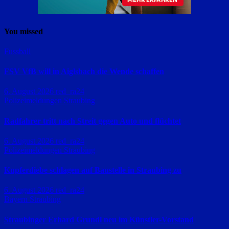
You missed
Fussball
FSV VfB will in Aiglsbach die Wende schaffen
6. August 2026
red_ra24
Polizeimeldungen
Straubing
Radfahrer tritt nach Streit gegen Auto und flüchtet
6. August 2026
red_ra24
Polizeimeldungen
Straubing
Kupferdiebe schlagen auf Baustelle in Straubing zu
6. August 2026
red_ra24
Bayern
Straubing
Straubinger Erhard Grundl neu im Künstler-Vorstand