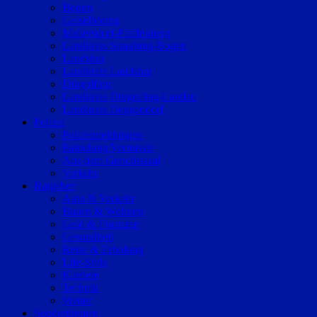
Bogen
Geiselhöring
Mallersdorf-Pfaffenberg
Landkreis Straubing-Bogen
Landshut
Landkreis Landshut
Dingolfing
Landkreis Dingolfing-Landau
Landkreis Deggendorf
Polizei
Polizeimeldungen
Fahndung/Vermisste
Aus dem Gerichtssaal
Verkehr
Ratgeber
Auto & Verkehr
Bauen & Wohnen
Geld & Finanzen
Gesundheit
Reise & Erholung
Life-Style
Karriere
Technik
Wetter
Sonderthemen