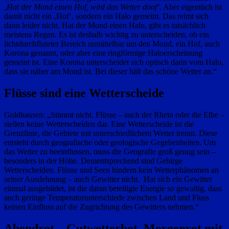
‚Hat der Mond einen Hof, wird das Wetter doof‘
. Aber eigentlich ist
damit nicht ein ‚Hof‘, sondern ein Halo gemeint. Das reimt sich
dann leider nicht. Hat der Mond einen Halo, gibt es tatsächlich
meistens Regen. Es ist deshalb wichtig zu unterscheiden, ob ein
lichtdurchfluteter Bereich unmittelbar um den Mond, ein Hof, auch
Korona genannt, oder aber eine ringförmige Haloerscheinung
gemeint ist. Eine Korona unterscheidet sich optisch darin vom Halo,
dass sie näher am Mond ist. Bei dieser hält das schöne Wetter an.“
Flüsse sind eine Wetterscheide
Goldhausen: „Stimmt nicht. Flüsse – auch der Rhein oder die Elbe –
stellen keine Wetterscheiden dar. Eine Wetterscheide ist die
Grenzlinie, die Gebiete mit unterschiedlichem Wetter trennt. Diese
entsteht durch geografische oder geologische Gegebenheiten. Um
das Wetter zu beeinflussen, muss die Geografie groß genug sein –
besonders in der Höhe. Dementsprechend sind Gebirge
Wetterscheiden. Flüsse und Seen hindern kein Wetterphänomen an
seiner Ausdehnung – auch Gewitter nicht. Hat sich ein Gewitter
einmal ausgebildet, ist die daran beteiligte Energie so gewaltig, dass
auch geringe Temperaturunterschiede zwischen Land und Fluss
keinen Einfluss auf die Zugrichtung des Gewitters nehmen.“
Abendrot – Gutwetterbot, Morgenrot mit