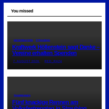
You missed
NIEDERBAYERN
STRAUBING
Kraftwerk Höllenstein sagt Danke –
Vereine erhalten Spenden
7. AUGUST 2026
RED_RA24
TRABRENNEN
Fünf knackige Rennen am
Volksfestrenntag in Straubing