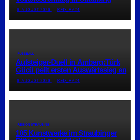
6. AUGUST 2026
RED_RA24
FUSSBALL
Aufsteiger-Duell in Amberg:Türk
Gücü peilt ersten Auswärtssieg an
6. AUGUST 2026
RED_RA24
REGION STRAUBING
105 Kunstwerke im Straubinger