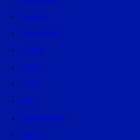
GELD & FINANZEN
GESUNDHEIT
REISE & ERHOLUNG
LIFE-STYLE
KARRIERE
TECHNIK
WETTER
SONDERTHEMEN
PODCASTS