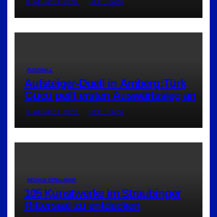
6. AUGUST 2026
RED_RA24
FUSSBALL
Aufsteiger-Duell in Amberg:Türk
Gücü peilt ersten Auswärtssieg an
6. AUGUST 2026
RED_RA24
REGION STRAUBING
105 Kunstwerke im Straubinger
Rittersaal zu entdecken