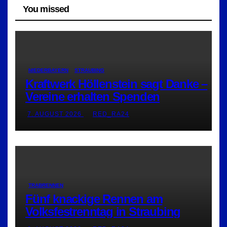
You missed
NIEDERBAYERN
STRAUBING
Kraftwerk Höllenstein sagt Danke –
Vereine erhalten Spenden
7. AUGUST 2026
RED_RA24
TRABRENNEN
Fünf knackige Rennen am
Volksfestrenntag in Straubing