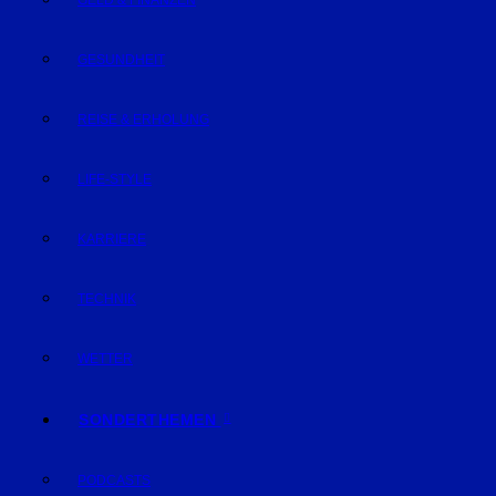
GELD & FINANZEN
GESUNDHEIT
REISE & ERHOLUNG
LIFE-STYLE
KARRIERE
TECHNIK
WETTER
SONDERTHEMEN
PODCASTS