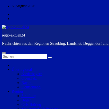
Zum
6. August 2026
Inhalt
springen
regio-aktuell24
Nachrichten aus den Regionen Straubing, Landshut, Deggendorf un
Überregional
Niederbayern
Oberpfalz
Bayern
Deutschland
Region
Straubing
Bogen
Geiselhöring
Mallersdorf-Pfaffenberg