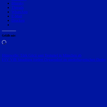
Bluesky
Threads
WhatsApp
E-Mail
Drucken
Gefällt mir:
Wird
geladen …
Beitragsnavigation
Hitzewelle: Türk Gücü sagt Testspiel in München ab
FSV VfB Straubing fordert Deggendorf im niederbayerischen Derby