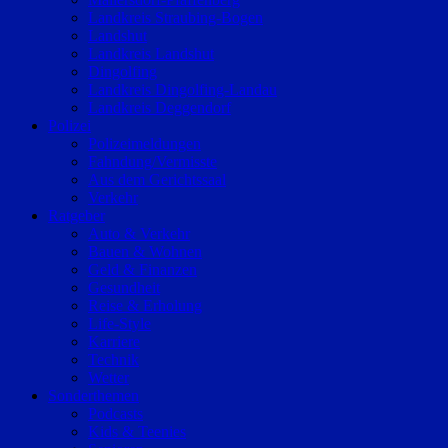
Landkreis Straubing-Bogen
Landshut
Landkreis Landshut
Dingolfing
Landkreis Dingolfing-Landau
Landkreis Deggendorf
Polizei
Polizeimeldungen
Fahndung/Vermisste
Aus dem Gerichtssaal
Verkehr
Ratgeber
Auto & Verkehr
Bauen & Wohnen
Geld & Finanzen
Gesundheit
Reise & Erholung
Life-Style
Karriere
Technik
Wetter
Sonderthemen
Podcasts
Kids & Teenies