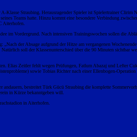
A-Klasse Straubing. Herausragender Spieler ist Spielertrainer Clirim N
n seines Teams hatte. Hinzu kommt eine besondere Verbindung zwischen
 Aiterhofen.
elidee im Vordergrund. Nach intensiven Trainingswochen sollen die Abl
ung: „Nach der Absage aufgrund der Hitze am vergangenen Wochenende fr
Natürlich soll der Klassenunterschied über die 90 Minuten sichtbar we
hten. Elias Zeitler fehlt wegen Prüfungen, Fatlum Abazaj und Lefter C
istenprobleme) sowie Tobias Richter nach einer Ellenbogen-Operation n
ter andauern, bestreitet Türk Gücü Straubing die komplette Sommervorb
Verein in Kürze bekanntgeben will.
rachstadion in Aiterhofen.