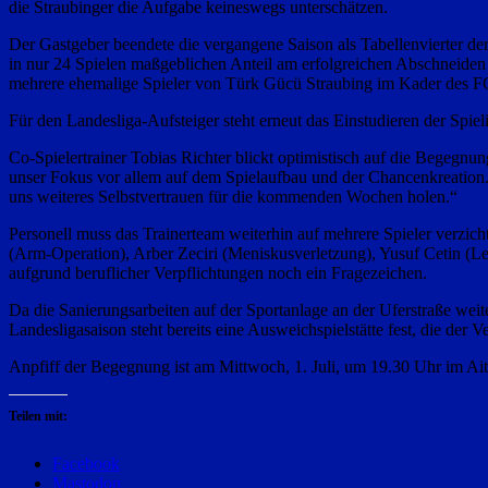
die Straubinger die Aufgabe keineswegs unterschätzen.
Der Gastgeber beendete die vergangene Saison als Tabellenvierter der 
in nur 24 Spielen maßgeblichen Anteil am erfolgreichen Abschneide
mehrere ehemalige Spieler von Türk Gücü Straubing im Kader des FC
Für den Landesliga-Aufsteiger steht erneut das Einstudieren der Spi
Co-Spielertrainer Tobias Richter blickt optimistisch auf die Begegn
unser Fokus vor allem auf dem Spielaufbau und der Chancenkreation. 
uns weiteres Selbstvertrauen für die kommenden Wochen holen.“
Personell muss das Trainerteam weiterhin auf mehrere Spieler verzic
(Arm-Operation), Arber Zeciri (Meniskusverletzung), Yusuf Cetin (Le
aufgrund beruflicher Verpflichtungen noch ein Fragezeichen.
Da die Sanierungsarbeiten auf der Sportanlage an der Uferstraße wei
Landesligasaison steht bereits eine Ausweichspielstätte fest, die der 
Anpfiff der Begegnung ist am Mittwoch, 1. Juli, um 19.30 Uhr im Ait
Teilen mit:
Facebook
Mastodon