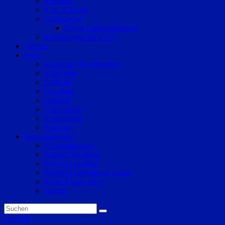
Senioren
Katz & Hund
Valentinstag
Meine Liebeserklärung
Bundestagswahl 2017
Vereine
Sport
Eishockey/Inlinehockey
Volleyball
Fussball
Handball
Football
Trabrennen
Kampfsport
Sonstige
Veranstaltungen
Veranstaltungen
Region Straubing
Region Landshut
Region Dingolfing-Landau
Raum Deggendorf
Bluval
Fussball