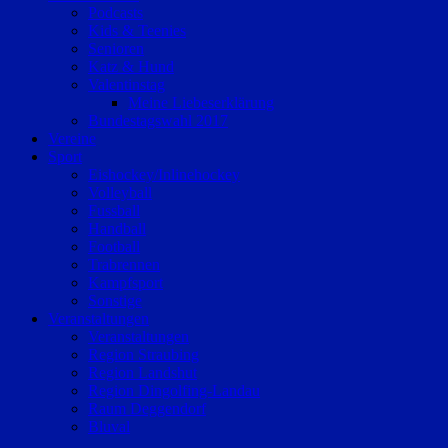
Podcasts
Kids & Teenies
Senioren
Katz & Hund
Valentinstag
Meine Liebeserklärung
Bundestagswahl 2017
Vereine
Sport
Eishockey/Inlinehockey
Volleyball
Fussball
Handball
Football
Trabrennen
Kampfsport
Sonstige
Veranstaltungen
Veranstaltungen
Region Straubing
Region Landshut
Region Dingolfing-Landau
Raum Deggendorf
Bluval