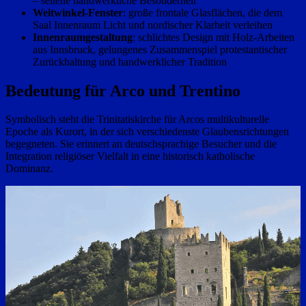
– seltene handwerkliche Besonderheit
Weitwinkel‑Fenster
: große frontale Glasflächen, die dem
Saal Innenraum Licht und nordischer Klarheit verleihen
Innenraumgestaltung
: schlichtes Design mit Holz‑Arbeiten
aus Innsbruck, gelungenes Zusammenspiel protestantischer
Zurückhaltung und handwerklicher Tradition
Bedeutung für Arco und Trentino
Symbolisch steht die Trinitatiskirche für Arcos multikulturelle
Epoche als Kurort, in der sich verschiedenste Glaubensrichtungen
begegneten. Sie erinnert an deutschsprachige Besucher und die
Integration religiöser Vielfalt in eine historisch katholische
Dominanz.