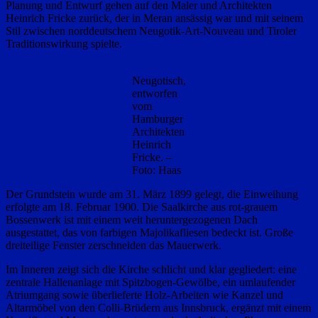
Planung und Entwurf gehen auf den Maler und Architekten
Heinrich Fricke zurück, der in Meran ansässig war und mit seinem
Stil zwischen norddeutschem Neugotik‑Art‑Nouveau und Tiroler
Traditionswirkung spielte.
Neugotisch,
entworfen
vom
Hamburger
Architekten
Heinrich
Fricke. –
Foto: Haas
Der Grundstein wurde am 31. März 1899 gelegt, die Einweihung
erfolgte am 18. Februar 1900. Die Saalkirche aus rot‑grauem
Bossenwerk ist mit einem weit heruntergezogenen Dach
ausgestattet, das von farbigen Majolikafliesen bedeckt ist. Große
dreiteilige Fenster zerschneiden das Mauerwerk.
Im Inneren zeigt sich die Kirche schlicht und klar gegliedert: eine
zentrale Hallenanlage mit Spitzbogen‑Gewölbe, ein umlaufender
Atriumgang sowie überlieferte Holz‑Arbeiten wie Kanzel und
Altarmöbel von den Colli‑Brüdern aus Innsbruck, ergänzt mit einem