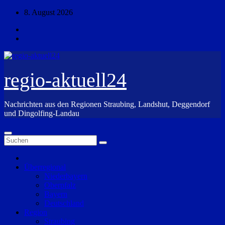
Zum
8. August 2026
Inhalt
springen
regio-aktuell24
Nachrichten aus den Regionen Straubing, Landshut, Deggendorf
und Dingolfing-Landau
Überregional
Niederbayern
Oberpfalz
Bayern
Deutschland
Region
Straubing