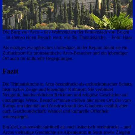
Die Burg von Arco – das Wahrzeichen der Partnerstadt von Bogen
– ist ebenso einen Besuch wert, wie die Tinitatiskirche. – Foto: Haas
Als einziges evangelisches Gotteshaus in der Region bleibt sie ein
Zufluchtsort für protestantische Arco‑Besucher und ein lebendiger
Ort auch für kulturelle Begegnungen.
Fazit
Die Trinitatiskirche in Arco beeindruckt als architektonischer Schatz,
historischer Zeuge und lebendiger Kulturort. Sie verbindet
Neugotik, handwerklichen Reichtum und religiöse Geschichte auf
einzigartige Weise. Besucher*innen erleben hier einen Ort, der vom
Kampf um Identität und Ausdruckkraft des Glaubens erzählt, aber
auch Gastfreundschaft, Wandel und kulturelle Offenheit
widerspiegelt.
Ein Ziel, das sowohl spirituell als auch ästhetisch beeindruckt – und
Arcos vielfältige Geschichte als Alpenkurort in Stein sowie Ziegeln