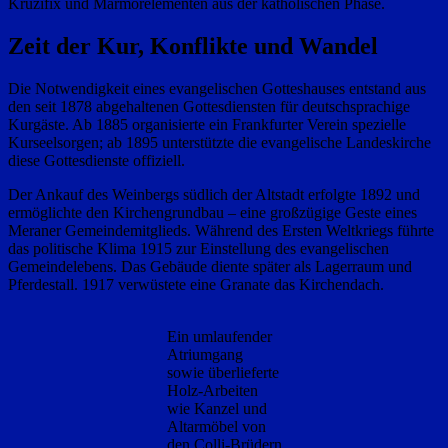
Kruzifix und Marmorelementen aus der katholischen Phase.
Zeit der Kur, Konflikte und Wandel
Die Notwendigkeit eines evangelischen Gotteshauses entstand aus
den seit 1878 abgehaltenen Gottesdiensten für deutschsprachige
Kurgäste. Ab 1885 organisierte ein Frankfurter Verein spezielle
Kurseelsorgen; ab 1895 unterstützte die evangelische Landeskirche
diese Gottesdienste offiziell.
Der Ankauf des Weinbergs südlich der Altstadt erfolgte 1892 und
ermöglichte den Kirchengrundbau – eine großzügige Geste eines
Meraner Gemeindemitglieds. Während des Ersten Weltkriegs führte
das politische Klima 1915 zur Einstellung des evangelischen
Gemeindelebens. Das Gebäude diente später als Lagerraum und
Pferdestall. 1917 verwüstete eine Granate das Kirchendach.
Ein umlaufender
Atriumgang
sowie überlieferte
Holz‑Arbeiten
wie Kanzel und
Altarmöbel von
den Colli‑Brüdern