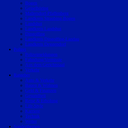
Bogen
Geiselhöring
Mallersdorf-Pfaffenberg
Landkreis Straubing-Bogen
Landshut
Landkreis Landshut
Dingolfing
Landkreis Dingolfing-Landau
Landkreis Deggendorf
Polizei
Polizeimeldungen
Fahndung/Vermisste
Aus dem Gerichtssaal
Verkehr
Ratgeber
Auto & Verkehr
Bauen & Wohnen
Geld & Finanzen
Gesundheit
Reise & Erholung
Life-Style
Karriere
Technik
Wetter
Sonderthemen