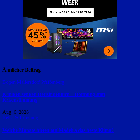
Ähnlicher Beitrag
Bogen
Mallersdorf-Pfaffenberg
Kliniken senken Defizit deutlich – Hoffnung statt
Krisenstimmung
Aug. 6, 2026
Reise & Erholung
Welche Monate bieten auf Madeira das beste Klima?