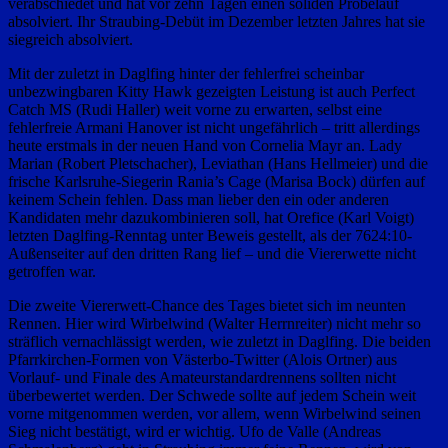
verabschiedet und hat vor zehn Tagen einen soliden Probelauf
absolviert. Ihr Straubing-Debüt im Dezember letzten Jahres hat sie
siegreich absolviert.
Mit der zuletzt in Daglfing hinter der fehlerfrei scheinbar
unbezwingbaren Kitty Hawk gezeigten Leistung ist auch Perfect
Catch MS (Rudi Haller) weit vorne zu erwarten, selbst eine
fehlerfreie Armani Hanover ist nicht ungefährlich – tritt allerdings
heute erstmals in der neuen Hand von Cornelia Mayr an. Lady
Marian (Robert Pletschacher), Leviathan (Hans Hellmeier) und die
frische Karlsruhe-Siegerin Rania’s Cage (Marisa Bock) dürfen auf
keinem Schein fehlen. Dass man lieber den ein oder anderen
Kandidaten mehr dazukombinieren soll, hat Orefice (Karl Voigt)
letzten Daglfing-Renntag unter Beweis gestellt, als der 7624:10-
Außenseiter auf den dritten Rang lief – und die Viererwette nicht
getroffen war.
Die zweite Viererwett-Chance des Tages bietet sich im neunten
Rennen. Hier wird Wirbelwind (Walter Herrnreiter) nicht mehr so
sträflich vernachlässigt werden, wie zuletzt in Daglfing. Die beiden
Pfarrkirchen-Formen von Västerbo-Twitter (Alois Ortner) aus
Vorlauf- und Finale des Amateurstandardrennens sollten nicht
überbewertet werden. Der Schwede sollte auf jedem Schein weit
vorne mitgenommen werden, vor allem, wenn Wirbelwind seinen
Sieg nicht bestätigt, wird er wichtig. Ufo de Valle (Andreas