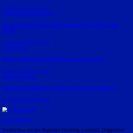
9. August 2026
red_ra24
Polizeimeldungen
Straubing
Zu viel Alkohol: Polizei stoppt zahlreiche Autofahrer und
Radler
9. August 2026
red_ra24
Niederbayern
Kinder erobern das Freilichtmuseum in Finsterau
9. August 2026
red_ra24
Region Straubing
Von Pop bis Volkslied: Frauenchor sucht neue Stimmen
9. August 2026
red_ra24
regio-aktuell24
Nachrichten aus den Regionen Straubing, Landshut, Deggendorf