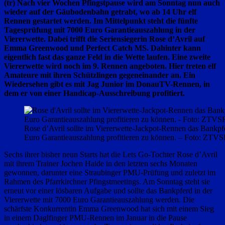
(tr) Nach vier Wochen Pfingstpause wird am Sonntag nun auch
wieder auf der Gäubodenbahn getrabt, wo ab 14 Uhr elf
Rennen gestartet werden. Im Mittelpunkt steht die fünfte
Tagesprüfung mit 7000 Euro Garantieauszahlung in der
Viererwette. Dabei trifft die Seriensiegerin Rose d’Avril auf
Emma Greenwood und Perfect Catch MS. Dahinter kann
eigentlich fast das ganze Feld in die Wette laufen. Eine zweite
Viererwette wird noch im 9. Rennen angeboten. Hier treten elf
Amateure mit ihren Schützlingen gegeneinander an. Ein
Wiedersehen gibt es mit Jag Junior im DonauTV-Rennen, in
dem er von einer Handicap-Ausschreibung profitiert.
Rose d’Avril sollte im Viererwette-Jackpot-Rennen das Bankpf
Euro Garantieauszahlung profitieren zu können. – Foto: ZTV
Sechs ihrer bisher neun Starts hat die Lets Go-Tochter Rose d’Avril
mit ihrem Trainer Jochen Haide in den letzten sechs Monaten
gewonnen, darunter eine Straubinger PMU-Prüfung und zuletzt im
Rahmen des Pfarrkirchner Pfingstmeetings. Am Sonntag steht sie
erneut vor einer lösbaren Aufgabe und sollte das Bankpferd in der
Viererwette mit 7000 Euro Garantieauszahlung werden. Die
schärfste Konkurrentin Emma Greenwood hat sich mit einem Sieg
in einem Daglfinger PMU-Rennen im Januar in die Pause