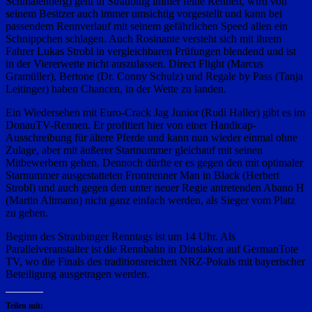
Schmalenberg) geht in Straubing immer feine Rennen, wird von
seinem Besitzer auch immer umsichtig vorgestellt und kann bei
passendem Rennverlauf mit seinem gefährlichen Speed allen ein
Schnippchen schlagen. Auch Rosinante versteht sich mit ihrem
Fahrer Lukas Strobl in vergleichbaren Prüfungen blendend und ist
in der Viererwette nicht auszulassen. Direct Flight (Marcus
Gramüller), Bertone (Dr. Conny Schulz) und Regale by Pass (Tanja
Leitinger) haben Chancen, in der Wette zu landen.
Ein Wiedersehen mit Euro-Crack Jag Junior (Rudi Haller) gibt es im
DonauTV-Rennen. Er profitiert hier von einer Handicap-
Ausschreibung für ältere Pferde und kann nun wieder einmal ohne
Zulage, aber mit äußerer Startnummer gleichauf mit seinen
Mitbewerbern gehen. Dennoch dürfte er es gegen den mit optimaler
Starnummer ausgestatteten Frontrenner Man in Black (Herbert
Strobl) und auch gegen den unter neuer Regie antretenden Abano H
(Martin Altmann) nicht ganz einfach werden, als Sieger vom Platz
zu gehen.
Beginn des Straubinger Renntags ist um 14 Uhr. Als
Parallelveranstalter ist die Rennbahn in Dinslaken auf GermanTote
TV, wo die Finals des traditionsreichen NRZ-Pokals mit bayerischer
Beteiligung ausgetragen werden.
Teilen mit: