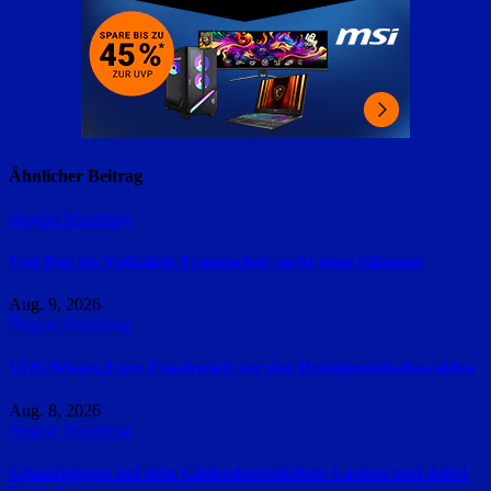
Ähnlicher Beitrag
Region Straubing
Von Pop bis Volkslied: Frauenchor sucht neue Stimmen
Aug. 9, 2026
Region Straubing
VHS.Wissen.Live: Frankreich vor den Präsidentschaftswahlen
Aug. 8, 2026
Region Straubing
Gstanzlsingen auf dem Gäubodenvolksfest: Lachen und dabei