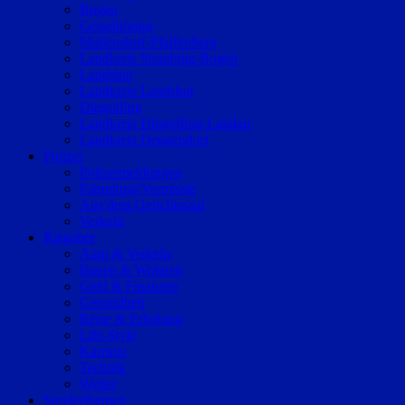
Bogen
Geiselhöring
Mallersdorf-Pfaffenberg
Landkreis Straubing-Bogen
Landshut
Landkreis Landshut
Dingolfing
Landkreis Dingolfing-Landau
Landkreis Deggendorf
Polizei
Polizeimeldungen
Fahndung/Vermisste
Aus dem Gerichtssaal
Verkehr
Ratgeber
Auto & Verkehr
Bauen & Wohnen
Geld & Finanzen
Gesundheit
Reise & Erholung
Life-Style
Karriere
Technik
Wetter
Sonderthemen