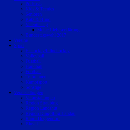
Podcasts
Kids & Teenies
Senioren
Katz & Hund
Valentinstag
Meine Liebeserklärung
Bundestagswahl 2017
Vereine
Sport
Eishockey/Inlinehockey
Volleyball
Fussball
Handball
Football
Trabrennen
Kampfsport
Sonstige
Veranstaltungen
Veranstaltungen
Region Straubing
Region Landshut
Region Dingolfing-Landau
Raum Deggendorf
Bluval