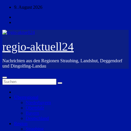
Zum
9. August 2026
Inhalt
springen
regio-aktuell24
Nachrichten aus den Regionen Straubing, Landshut, Deggendorf
und Dingolfing-Landau
Überregional
Niederbayern
Oberpfalz
Bayern
Deutschland
Region
Straubing