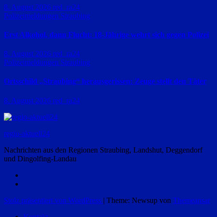
8. August 2026
red_ra24
Polizeimeldungen
Straubing
Erst Alkohol, dann Flucht: 18-Jährige wehrt sich gegen Polizei
8. August 2026
red_ra24
Polizeimeldungen
Straubing
Ortsschild „Straubing“ herausgerissen: Zeuge stellt den Täter
8. August 2026
red_ra24
regio-aktuell24
Nachrichten aus den Regionen Straubing, Landshut, Deggendorf
und Dingolfing-Landau
Stolz präsentiert von WordPress
|
Theme: Newsup von
Themeansar
Kontakt