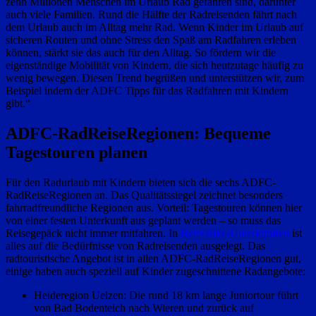
zehn Millionen Menschen im Urlaub Rad gefahren sind, darunter
auch viele Familien. Rund die Hälfte der Radreisenden fährt nach
dem Urlaub auch im Alltag mehr Rad. Wenn Kinder im Urlaub auf
sicheren Routen und ohne Stress den Spaß am Radfahren erleben
können, stärkt sie das auch für den Alltag. So fördern wir die
eigenständige Mobilität von Kindern, die sich heutzutage häufig zu
wenig bewegen. Diesen Trend begrüßen und unterstützen wir, zum
Beispiel indem der ADFC Tipps für das Radfahren mit Kindern
gibt.“
ADFC-RadReiseRegionen: Bequeme
Tagestouren planen
Für den Radurlaub mit Kindern bieten sich die sechs ADFC-
RadReiseRegionen an. Das Qualitätssiegel zeichnet besonders
fahrradfreundliche Regionen aus. Vorteil: Tagestouren können hier
von einer festen Unterkunft aus geplant werden – so muss das
Reisegepäck nicht immer mitfahren. In
Bett+Bike-Unterkünften
ist
alles auf die Bedürfnisse von Radreisenden ausgelegt. Das
radtouristische Angebot ist in allen ADFC-RadReiseRegionen gut,
einige haben auch speziell auf Kinder zugeschnittene Radangebote:
Heideregion Uelzen: Die rund 18 km lange Juniortour führt
von Bad Bodenteich nach Wieren und zurück auf