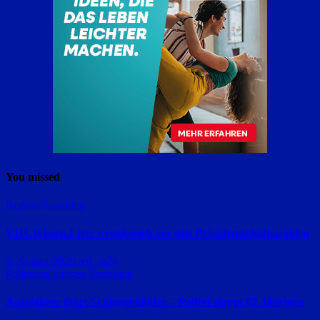
You missed
Region Straubing
VHS.Wissen.Live: Frankreich vor den Präsidentschaftswahlen
8. August 2026
red_ra24
Polizeimeldungen
Straubing
Autofahrer fährt Schlangenlinien – Polizei stoppt 62-Jährigen