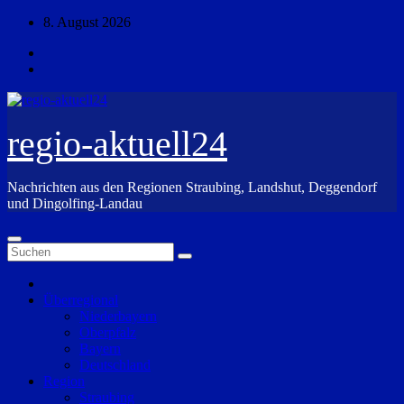
Zum
8. August 2026
Inhalt
springen
regio-aktuell24
Nachrichten aus den Regionen Straubing, Landshut, Deggendorf
und Dingolfing-Landau
Überregional
Niederbayern
Oberpfalz
Bayern
Deutschland
Region
Straubing