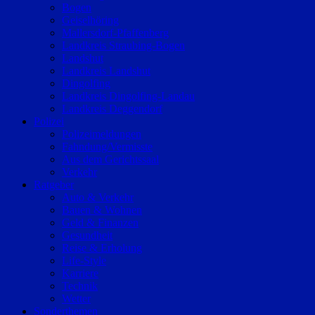
Bogen
Geiselhöring
Mallersdorf-Pfaffenberg
Landkreis Straubing-Bogen
Landshut
Landkreis Landshut
Dingolfing
Landkreis Dingolfing-Landau
Landkreis Deggendorf
Polizei
Polizeimeldungen
Fahndung/Vermisste
Aus dem Gerichtssaal
Verkehr
Ratgeber
Auto & Verkehr
Bauen & Wohnen
Geld & Finanzen
Gesundheit
Reise & Erholung
Life-Style
Karriere
Technik
Wetter
Sonderthemen