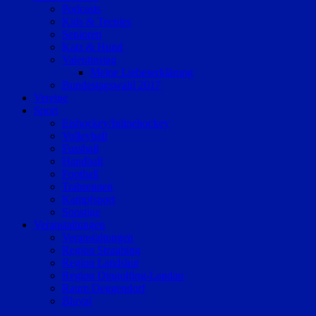
Podcasts
Kids & Teenies
Senioren
Katz & Hund
Valentinstag
Meine Liebeserklärung
Bundestagswahl 2017
Vereine
Sport
Eishockey/Inlinehockey
Volleyball
Fussball
Handball
Football
Trabrennen
Kampfsport
Sonstige
Veranstaltungen
Veranstaltungen
Region Straubing
Region Landshut
Region Dingolfing-Landau
Raum Deggendorf
Bluval