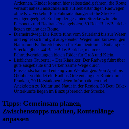
Ardennen. Kinder können hier selbstständig fahren, die Route
verläuft nahezu ausschließlich auf selbstständigen Radwegen
ohne Kfz-Verkehr. Für Fahrradanhänger ist die Strecke
weniger geeignet. Entlang der gesamten Strecke wird ein
Personen- und Radtransfer angeboten, 59 Bett+Bike-Betriebe
liegen entlang der Route.
Diemelradweg: Die Route führt vom Sauerland bis zur Weser
und eignet sich mit gut ausgebauten Wegen und kurzweiligen
Natur- und Kulturerlebnissen für Familientouren. Entlang der
Strecke gibt es 44 Bett+Bike-Betriebe, mehrere
Fahrradvermietungen bieten Räder für Groß und Klein.
Liebliches Taubertal – Der Klassiker: Der Radweg führt über
gute ausgebaute und verkehrsarme Wege durch
Flusslandschaft und entlang von Weinhängen. Von April bis
Oktober verbindet ein Radbus Orte entlang der Route durch
Franken, 20 Hörstationen bieten Informationen und
Anekdoten zu Kultur und Natur in der Region. 38 Bett+Bike-
Unterkünfte liegen im Einzugsbereich der Strecke.
Tipps: Gemeinsam planen,
Zwischenstopps machen, Routenlänge
anpassen