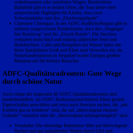
verkehrsarmen oder autofreien Wegen. Barrierefreie
Bahnhöfe gibt es in beiden Orten, die Tour bietet viele
ansprechende Highlights für Kinder, etwa zwei
Schwimmbäder und den „Drachenspielpark“.
Chiemsee Chiemgau: In der ADFC-RadReiseRegion gibt es
mehrere ausgewiesene Kindertouren, etwa den „Waginger
See Rundweg“ und die „Eiszeit-Runde“. Die Strecken
verlaufen meist flach und entlang zahlreicher Seen und
Badebuchten. Cafés und Biergärten am Wasser laden mit
ihren Spielplätzen Groß und Klein zum Verweilen ein, im
Naturkundemuseum in Siegsdorf wartet Europas größtes
Mammut auf die kleinen Besucher.
ADFC-Qualitätsradrouten: Gute Wege
durch schöne Natur
Auch einige der insgesamt 48 ADFC-Qualitätsradrouten sind
kinderfreundlich. Im ADFC-Radreiseportal können Eltern gezielt
Eigenschaften auswählen und etwa nach Strecken suchen, die „mit
Kindern gut zu befahren“ sind, die auf „überwiegend ebenem
Gelände“ verlaufen oder die „überwiegend anhängertauglich“ sind.
Vennbahn: Die ehemalige Bahntrasse führt auf überwiegend
flachen und gut asphaltierten Wegen durch Eifel und