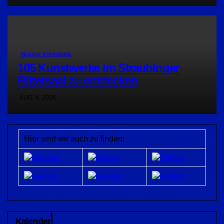
REGION STRAUBING
105 Kunstwerke im Straubinger
Rittersaal zu entdecken
AUG. 6, 2026
Hier sind wir auch zu finden:
Kalender