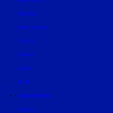
GELD & FINANZEN
GESUNDHEIT
REISE & ERHOLUNG
LIFE-STYLE
KARRIERE
TECHNIK
WETTER
SONDERTHEMEN
PODCASTS