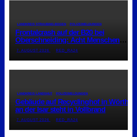
LANDKREIS STRAUBING-BOGEN
POLIZEIMELDUNGEN
Frontalcrash auf der B20 bei
Oberschneiding: Acht Menschen
verletzt
7. AUGUST 2026
RED_RA24
LANDKREIS LANDSHUT
POLIZEIMELDUNGEN
Gebäude auf Recyclinghof in Wörth
an der Isar steht in Vollbrand
7. AUGUST 2026
RED_RA24