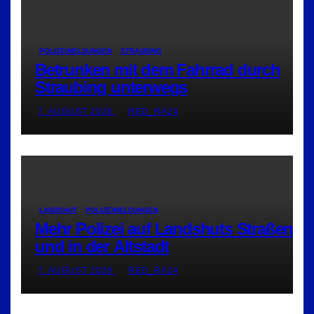
POLIZEIMELDUNGEN
STRAUBING
Betrunken mit dem Fahrrad durch
Straubing unterwegs
7. AUGUST 2026
RED_RA24
LANDSHUT
POLIZEIMELDUNGEN
Mehr Polizei auf Landshuts Straßen
und in der Altstadt
7. AUGUST 2026
RED_RA24