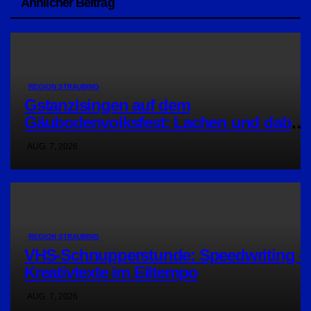
Ähnlicher Beitrag
REGION STRAUBING
Gstanzlsingen auf dem
Gäubodenvolksfest: Lachen und dabei
Gutes tun
AUG. 7, 2026
REGION STRAUBING
VHS-Schnupperstunde: Speedwriting –
Kreativtexte im Eiltempo
AUG. 7, 2026