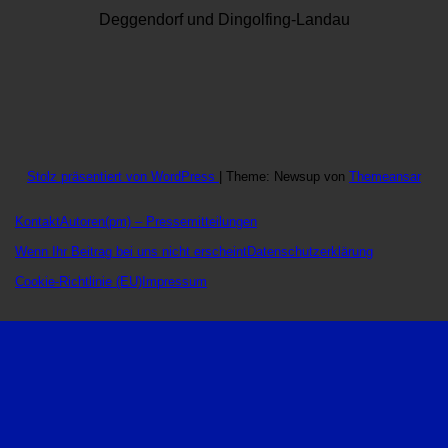
Deggendorf und Dingolfing-Landau
Stolz präsentiert von WordPress
|
Theme: Newsup von
Themeansar
Kontakt
Autoren
(pm) – Pressemitteilungen
Wenn Ihr Beitrag bei uns nicht erscheint
Datenschutzerklärung
Cookie-Richtlinie (EU)
Impressum