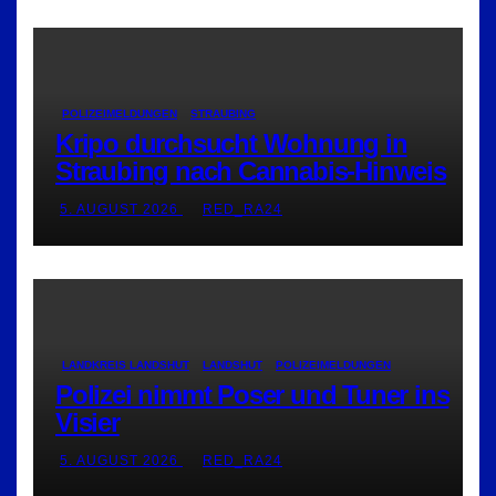
POLIZEIMELDUNGEN
STRAUBING
Kripo durchsucht Wohnung in
Straubing nach Cannabis-Hinweis
5. AUGUST 2026
RED_RA24
LANDKREIS LANDSHUT
LANDSHUT
POLIZEIMELDUNGEN
Polizei nimmt Poser und Tuner ins
Visier
5. AUGUST 2026
RED_RA24