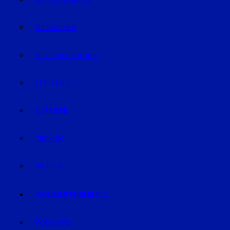
GELD & FINANZEN
GESUNDHEIT
REISE & ERHOLUNG
LIFE-STYLE
KARRIERE
TECHNIK
WETTER
SONDERTHEMEN
PODCASTS