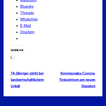
Mastodon
Bluesky
Threads
WhatsApp
E-Mail
Drucken
Gefällt mir:
Wird
geladen …
Beitragsnavigation
74-Jähriger stirbt bei
Kommunales Corona-
landwirtschaftlichem
Testzentrum am neuen
Unfall
Standort