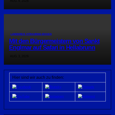
AUG. 4, 2026
LANDKREIS STRAUBING-BOGEN
Mit den Bürgermeistern von Sankt
Englmar auf Safari in Hellabrunn
AUG. 3, 2026
Hier sind wir auch zu finden: