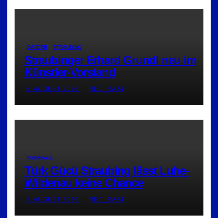
BAYERN
STRAUBING
Straubinger Erhard Grundl neu im
Künstler-Vorstand
5. AUGUST 2026
RED_RA24
FUSSBALL
Türk Gücü Straubing lässt Luhe-
Wildenau keine Chance
5. AUGUST 2026
RED_RA24