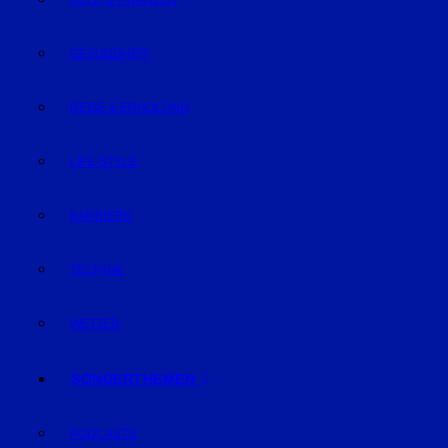
GELD & FINANZEN
GESUNDHEIT
REISE & ERHOLUNG
LIFE-STYLE
KARRIERE
TECHNIK
WETTER
SONDERTHEMEN
PODCASTS