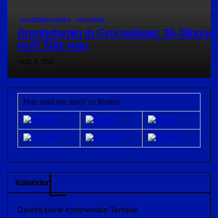
POLIZEIMELDUNGEN
STRAUBING
Amphetamin in Grünanlage: 36-Jährige
wirft Tüte weg
AUG. 8, 2026
Hier sind wir auch zu finden:
Kalender
Derzeit keine kommenden Termine.