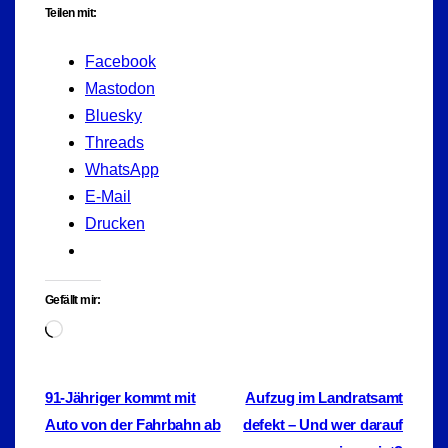
Teilen mit:
Facebook
Mastodon
Bluesky
Threads
WhatsApp
E-Mail
Drucken
Gefällt mir:
Wird
geladen …
Beitragsnavigation
91-Jähriger kommt mit
Aufzug im Landratsamt
Auto von der Fahrbahn ab
defekt – Und wer darauf