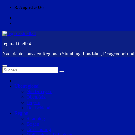
Zum
8. August 2026
Inhalt
springen
regio-aktuell24
Nachrichten aus den Regionen Straubing, Landshut, Deggendorf un
Überregional
Niederbayern
Oberpfalz
Bayern
Deutschland
Region
Straubing
Bogen
Geiselhöring
Mallersdorf-Pfaffenberg