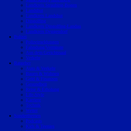
Landkreis Straubing-Bogen
Landshut
Landkreis Landshut
Dingolfing
Landkreis Dingolfing-Landau
Landkreis Deggendorf
Polizei
Polizeimeldungen
Fahndung/Vermisste
Aus dem Gerichtssaal
Verkehr
Ratgeber
Auto & Verkehr
Bauen & Wohnen
Geld & Finanzen
Gesundheit
Reise & Erholung
Life-Style
Karriere
Technik
Wetter
Sonderthemen
Podcasts
Kids & Teenies