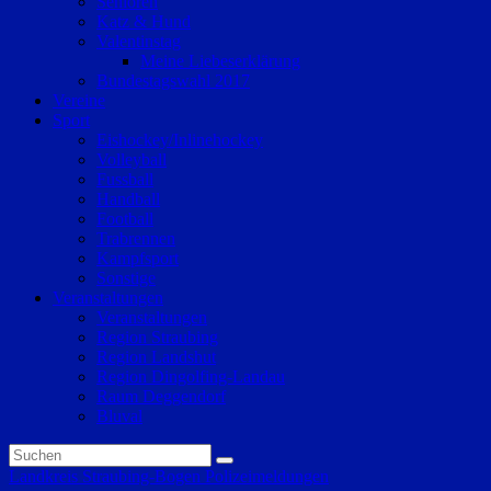
Senioren
Katz & Hund
Valentinstag
Meine Liebeserklärung
Bundestagswahl 2017
Vereine
Sport
Eishockey/Inlinehockey
Volleyball
Fussball
Handball
Football
Trabrennen
Kampfsport
Sonstige
Veranstaltungen
Veranstaltungen
Region Straubing
Region Landshut
Region Dingolfing-Landau
Raum Deggendorf
Bluval
Landkreis Straubing-Bogen
Polizeimeldungen