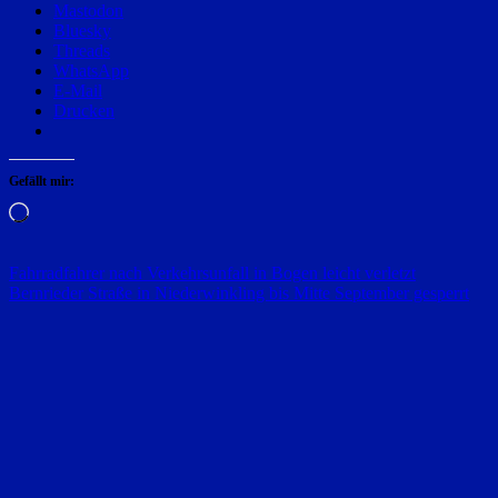
Mastodon
Bluesky
Threads
WhatsApp
E-Mail
Drucken
Gefällt mir:
Wird
geladen …
Beitragsnavigation
Fahrradfahrer nach Verkehrsunfall in Bogen leicht verletzt
Bernrieder Straße in Niederwinkling bis Mitte September gesperrt