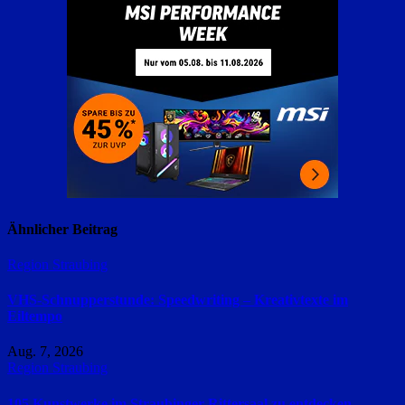
Ähnlicher Beitrag
Region Straubing
VHS-Schnupperstunde: Speedwriting – Kreativtexte im
Eiltempo
Aug. 7, 2026
Region Straubing
105 Kunstwerke im Straubinger Rittersaal zu entdecken