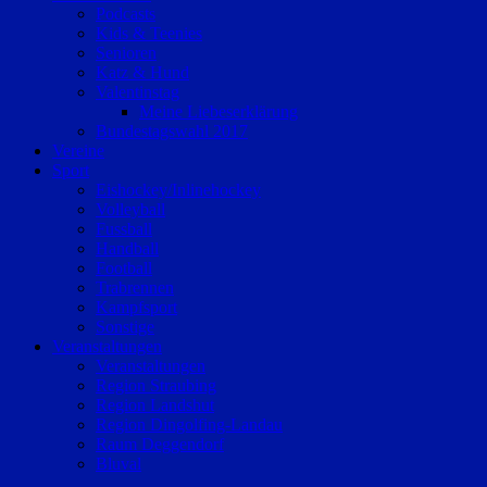
Podcasts
Kids & Teenies
Senioren
Katz & Hund
Valentinstag
Meine Liebeserklärung
Bundestagswahl 2017
Vereine
Sport
Eishockey/Inlinehockey
Volleyball
Fussball
Handball
Football
Trabrennen
Kampfsport
Sonstige
Veranstaltungen
Veranstaltungen
Region Straubing
Region Landshut
Region Dingolfing-Landau
Raum Deggendorf
Bluval