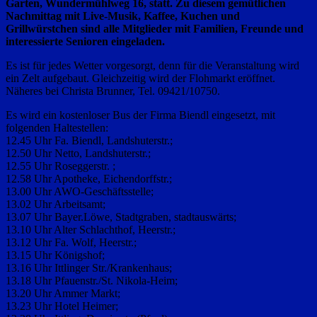
Garten, Wundermühlweg 16, statt. Zu diesem gemütlichen
Nachmittag mit Live-Musik, Kaffee, Kuchen und
Grillwürstchen sind alle Mitglieder mit Familien, Freunde und
interessierte Senioren eingeladen.
Es ist für jedes Wetter vorgesorgt, denn für die Veranstaltung wird
ein Zelt aufgebaut. Gleichzeitig wird der Flohmarkt eröffnet.
Näheres bei Christa Brunner, Tel. 09421/10750.
Es wird ein kostenloser Bus der Firma Biendl eingesetzt, mit
folgenden Haltestellen:
12.45 Uhr Fa. Biendl, Landshuterstr.;
12.50 Uhr Netto, Landshuterstr.;
12.55 Uhr Roseggerstr. ;
12.58 Uhr Apotheke, Eichendorffstr.;
13.00 Uhr AWO-Geschäftsstelle;
13.02 Uhr Arbeitsamt;
13.07 Uhr Bayer.Löwe, Stadtgraben, stadtauswärts;
13.10 Uhr Alter Schlachthof, Heerstr.;
13.12 Uhr Fa. Wolf, Heerstr.;
13.15 Uhr Königshof;
13.16 Uhr Ittlinger Str./Krankenhaus;
13.18 Uhr Pfauenstr./St. Nikola-Heim;
13.20 Uhr Ammer Markt;
13.23 Uhr Hotel Heimer;