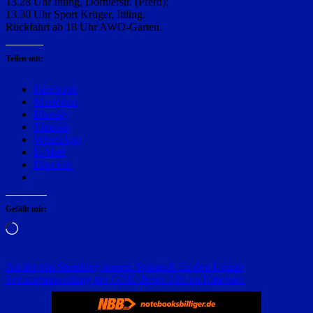
13.28 Uhr Ittling, Dornierstr. (Pferd);
13.30 Uhr Sport Krüger, Ittling.
Rückfahrt ab 18 Uhr AWO-Garten.
Teilen mit:
Facebook
Mastodon
Bluesky
Threads
WhatsApp
E-Mail
Drucken
Gefällt mir:
Wird
geladen …
Beitragsnavigation
An der vhs Straubing lernen: Spanisch für den Urlaub
Sommerausstellung der GBK dieses Jahr im Rittersaal