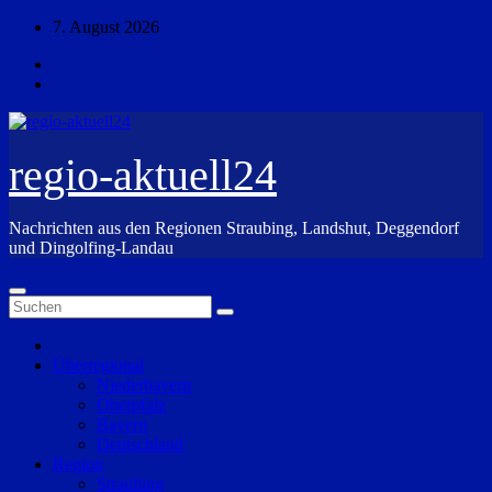
Zum
7. August 2026
Inhalt
springen
regio-aktuell24
Nachrichten aus den Regionen Straubing, Landshut, Deggendorf
und Dingolfing-Landau
Überregional
Niederbayern
Oberpfalz
Bayern
Deutschland
Region
Straubing