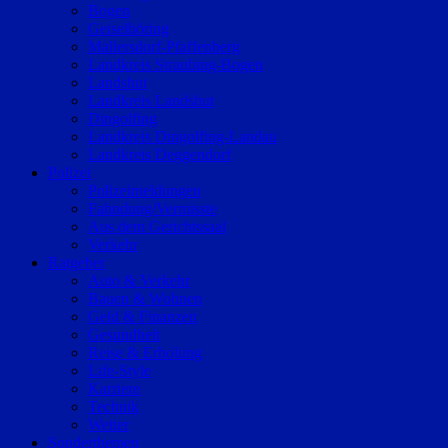
Bogen
Geiselhöring
Mallersdorf-Pfaffenberg
Landkreis Straubing-Bogen
Landshut
Landkreis Landshut
Dingolfing
Landkreis Dingolfing-Landau
Landkreis Deggendorf
Polizei
Polizeimeldungen
Fahndung/Vermisste
Aus dem Gerichtssaal
Verkehr
Ratgeber
Auto & Verkehr
Bauen & Wohnen
Geld & Finanzen
Gesundheit
Reise & Erholung
Life-Style
Karriere
Technik
Wetter
Sonderthemen