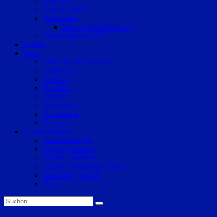
Senioren
Katz & Hund
Valentinstag
Meine Liebeserklärung
Bundestagswahl 2017
Vereine
Sport
Eishockey/Inlinehockey
Volleyball
Fussball
Handball
Football
Trabrennen
Kampfsport
Sonstige
Veranstaltungen
Veranstaltungen
Region Straubing
Region Landshut
Region Dingolfing-Landau
Raum Deggendorf
Bluval