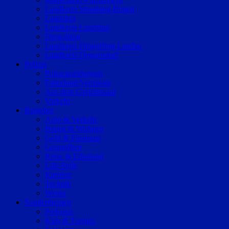
Landkreis Straubing-Bogen
Landshut
Landkreis Landshut
Dingolfing
Landkreis Dingolfing-Landau
Landkreis Deggendorf
Polizei
Polizeimeldungen
Fahndung/Vermisste
Aus dem Gerichtssaal
Verkehr
Ratgeber
Auto & Verkehr
Bauen & Wohnen
Geld & Finanzen
Gesundheit
Reise & Erholung
Life-Style
Karriere
Technik
Wetter
Sonderthemen
Podcasts
Kids & Teenies