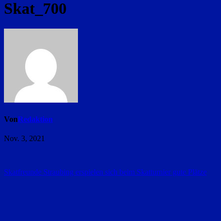
Skat_700
Von
Redaktion
Nov. 3, 2021
Beitragsnavigation
Skatfreunde Straubing erspielen sich beim Skatturnier gute Plätze