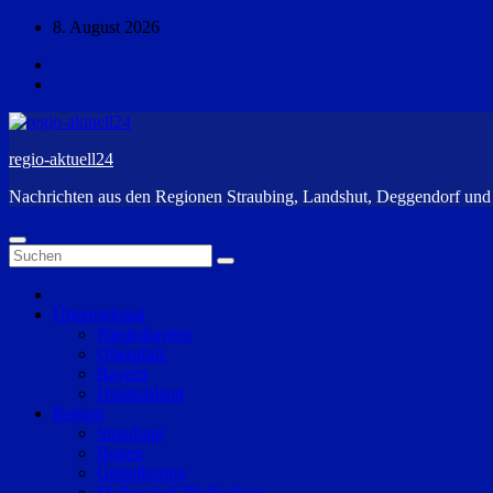
Zum
8. August 2026
Inhalt
springen
regio-aktuell24
Nachrichten aus den Regionen Straubing, Landshut, Deggendorf un
Überregional
Niederbayern
Oberpfalz
Bayern
Deutschland
Region
Straubing
Bogen
Geiselhöring
Mallersdorf-Pfaffenberg