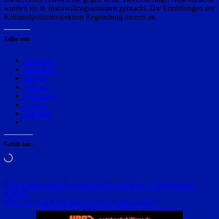
wurden sie in Justizvollzugsanstalten gebracht. Die Ermittlungen der
Kriminalpolizeiinspektion Regensburg dauern an.
Teilen mit:
Facebook
Mastodon
Bluesky
Threads
WhatsApp
E-Mail
Drucken
Gefällt mir:
Wird
geladen …
Beitragsnavigation
B20: Bundeswehr-Jeep kracht auf Lastwagen – Drei Soldaten
verletzt
Mann sägt mit Kettensäge Loch in Wohnungstür