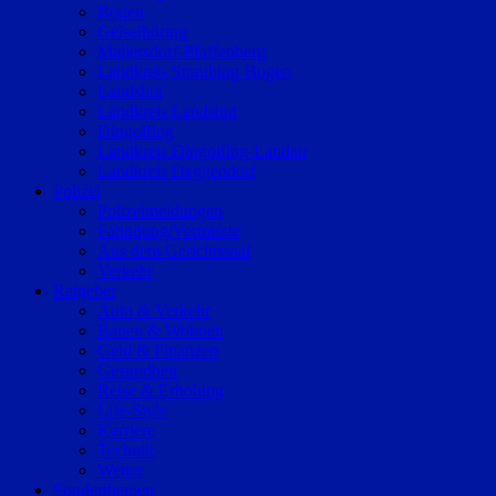
Bogen
Geiselhöring
Mallersdorf-Pfaffenberg
Landkreis Straubing-Bogen
Landshut
Landkreis Landshut
Dingolfing
Landkreis Dingolfing-Landau
Landkreis Deggendorf
Polizei
Polizeimeldungen
Fahndung/Vermisste
Aus dem Gerichtssaal
Verkehr
Ratgeber
Auto & Verkehr
Bauen & Wohnen
Geld & Finanzen
Gesundheit
Reise & Erholung
Life-Style
Karriere
Technik
Wetter
Sonderthemen