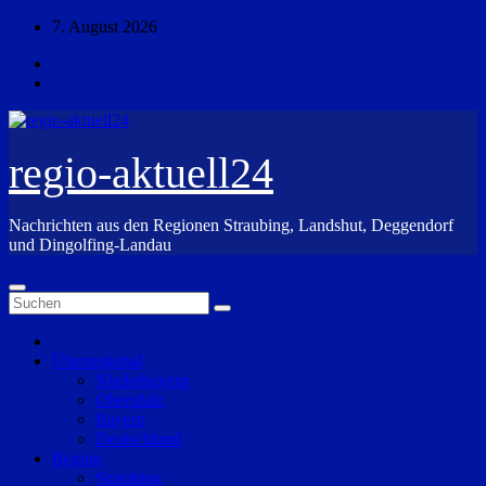
Zum
7. August 2026
Inhalt
springen
regio-aktuell24
Nachrichten aus den Regionen Straubing, Landshut, Deggendorf
und Dingolfing-Landau
Überregional
Niederbayern
Oberpfalz
Bayern
Deutschland
Region
Straubing