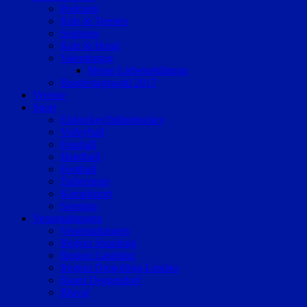
Podcasts
Kids & Teenies
Senioren
Katz & Hund
Valentinstag
Meine Liebeserklärung
Bundestagswahl 2017
Vereine
Sport
Eishockey/Inlinehockey
Volleyball
Fussball
Handball
Football
Trabrennen
Kampfsport
Sonstige
Veranstaltungen
Veranstaltungen
Region Straubing
Region Landshut
Region Dingolfing-Landau
Raum Deggendorf
Bluval