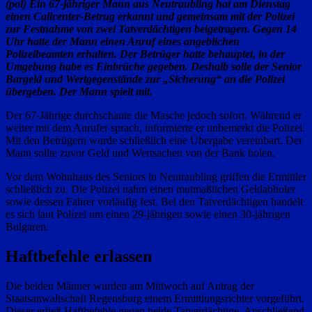
(pol) Ein 67-jähriger Mann aus Neutraubling hat am Dienstag
einen Callcenter-Betrug erkannt und gemeinsam mit der Polizei
zur Festnahme von zwei Tatverdächtigen beigetragen. Gegen 14
Uhr hatte der Mann einen Anruf eines angeblichen
Polizeibeamten erhalten. Der Betrüger hatte behauptet, in der
Umgebung habe es Einbrüche gegeben. Deshalb solle der Senior
Bargeld und Wertgegenstände zur „Sicherung“ an die Polizei
übergeben. Der Mann spielt mit.
Der 67-Jährige durchschaute die Masche jedoch sofort. Während er
weiter mit dem Anrufer sprach, informierte er unbemerkt die Polizei.
Mit den Betrügern wurde schließlich eine Übergabe vereinbart. Der
Mann sollte zuvor Geld und Wertsachen von der Bank holen.
Vor dem Wohnhaus des Seniors in Neutraubling griffen die Ermittler
schließlich zu. Die Polizei nahm einen mutmaßlichen Geldabholer
sowie dessen Fahrer vorläufig fest. Bei den Tatverdächtigen handelt
es sich laut Polizei um einen 29-jährigen sowie einen 30-jährigen
Bulgaren.
Haftbefehle erlassen
Die beiden Männer wurden am Mittwoch auf Antrag der
Staatsanwaltschaft Regensburg einem Ermittlungsrichter vorgeführt.
Dieser erließ Haftbefehle gegen beide Tatverdächtige. Anschließend