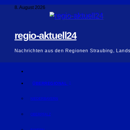
Zum
8. August 2026
Inhalt
springen
regio-aktuell24
Nachrichten aus den Regionen Straubing, Land
ÜBERREGIONAL
NIEDERBAYERN
OBERPFALZ