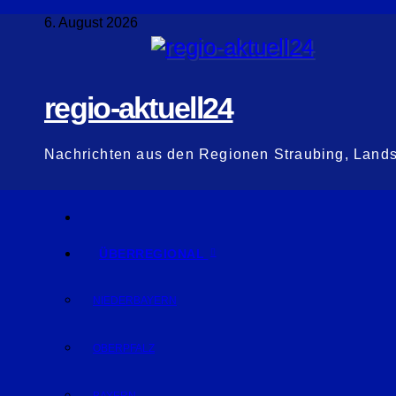
Zum
6. August 2026
Inhalt
springen
regio-aktuell24
Nachrichten aus den Regionen Straubing, Land
ÜBERREGIONAL
NIEDERBAYERN
OBERPFALZ