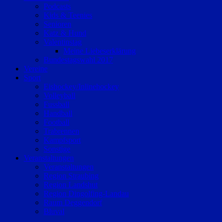
Podcasts
Kids & Teenies
Senioren
Katz & Hund
Valentinstag
Meine Liebeserklärung
Bundestagswahl 2017
Vereine
Sport
Eishockey/Inlinehockey
Volleyball
Fussball
Handball
Football
Trabrennen
Kampfsport
Sonstige
Veranstaltungen
Veranstaltungen
Region Straubing
Region Landshut
Region Dingolfing-Landau
Raum Deggendorf
Bluval