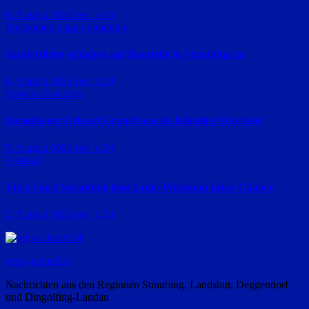
6. August 2026
red_ra24
Polizeimeldungen
Straubing
Kupferdiebe schlagen auf Baustelle in Straubing zu
6. August 2026
red_ra24
Bayern
Straubing
Straubinger Erhard Grundl neu im Künstler-Vorstand
5. August 2026
red_ra24
Fussball
Türk Gücü Straubing lässt Luhe-Wildenau keine Chance
5. August 2026
red_ra24
regio-aktuell24
Nachrichten aus den Regionen Straubing, Landshut, Deggendorf
und Dingolfing-Landau