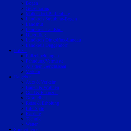
Bogen
Geiselhöring
Mallersdorf-Pfaffenberg
Landkreis Straubing-Bogen
Landshut
Landkreis Landshut
Dingolfing
Landkreis Dingolfing-Landau
Landkreis Deggendorf
Polizei
Polizeimeldungen
Fahndung/Vermisste
Aus dem Gerichtssaal
Verkehr
Ratgeber
Auto & Verkehr
Bauen & Wohnen
Geld & Finanzen
Gesundheit
Reise & Erholung
Life-Style
Karriere
Technik
Wetter
Sonderthemen