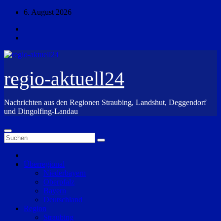
Zum
6. August 2026
Inhalt
springen
regio-aktuell24
Nachrichten aus den Regionen Straubing, Landshut, Deggendorf
und Dingolfing-Landau
Überregional
Niederbayern
Oberpfalz
Bayern
Deutschland
Region
Straubing