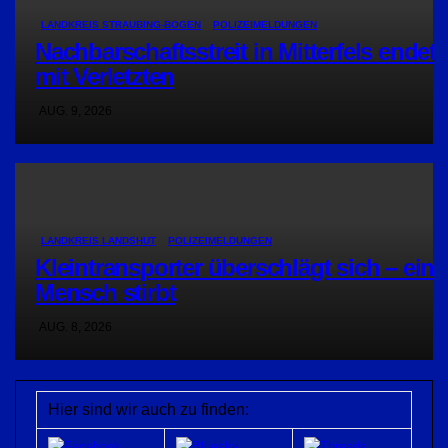
LANDKREIS STRAUBING-BOGEN
POLIZEIMELDUNGEN
Nachbarschaftsstreit in Mitterfels endet
mit Verletzten
AUG. 9, 2026
LANDKREIS LANDSHUT
POLIZEIMELDUNGEN
Kleintransporter überschlägt sich – ein
Mensch stirbt
AUG. 8, 2026
Hier sind wir auch zu finden: