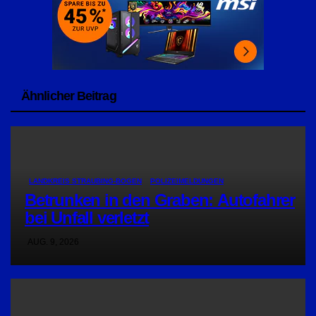
Ähnlicher Beitrag
LANDKREIS STRAUBING-BOGEN
POLIZEIMELDUNGEN
Betrunken in den Graben: Autofahrer
bei Unfall verletzt
AUG. 9, 2026