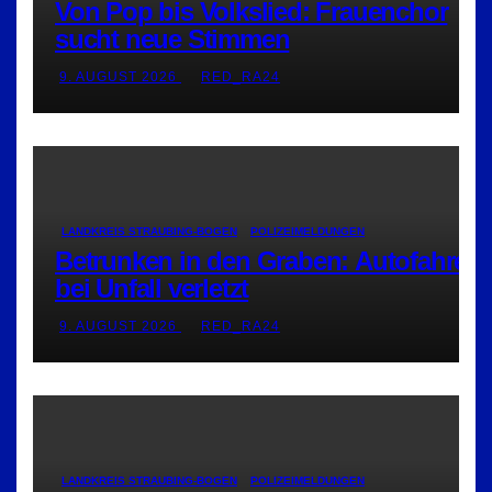
Von Pop bis Volkslied: Frauenchor
sucht neue Stimmen
9. AUGUST 2026
RED_RA24
LANDKREIS STRAUBING-BOGEN
POLIZEIMELDUNGEN
Betrunken in den Graben: Autofahrer
bei Unfall verletzt
9. AUGUST 2026
RED_RA24
LANDKREIS STRAUBING-BOGEN
POLIZEIMELDUNGEN