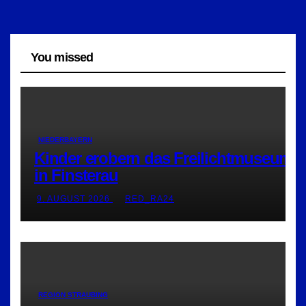
You missed
NIEDERBAYERN
Kinder erobern das Freilichtmuseum
in Finsterau
9. AUGUST 2026
RED_RA24
REGION STRAUBING