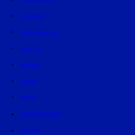
GELD & FINANZEN
GESUNDHEIT
REISE & ERHOLUNG
LIFE-STYLE
KARRIERE
TECHNIK
WETTER
SONDERTHEMEN
PODCASTS