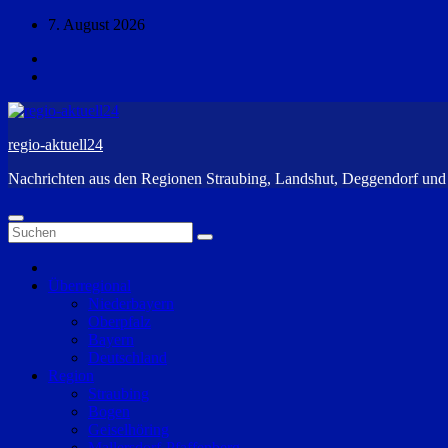
Zum
7. August 2026
Inhalt
springen
regio-aktuell24
Nachrichten aus den Regionen Straubing, Landshut, Deggendorf un
Überregional
Niederbayern
Oberpfalz
Bayern
Deutschland
Region
Straubing
Bogen
Geiselhöring
Mallersdorf-Pfaffenberg