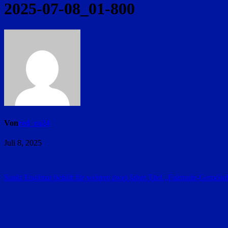
2025-07-08_01-800
Von
red_ra24
Juli 8, 2025
Beitragsnavigation
Sankt Englmar behält für weitere zwei Jahre Titel „Fairtrade-Gemein