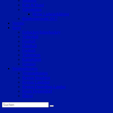
Senioren
Katz & Hund
Valentinstag
Meine Liebeserklärung
Bundestagswahl 2017
Vereine
Sport
Eishockey/Inlinehockey
Volleyball
Fussball
Handball
Football
Trabrennen
Kampfsport
Sonstige
Veranstaltungen
Veranstaltungen
Region Straubing
Region Landshut
Region Dingolfing-Landau
Raum Deggendorf
Bluval