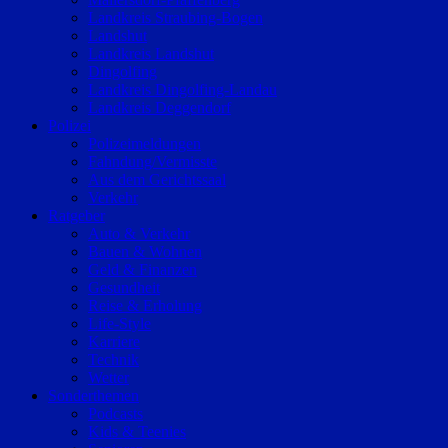
Landkreis Straubing-Bogen
Landshut
Landkreis Landshut
Dingolfing
Landkreis Dingolfing-Landau
Landkreis Deggendorf
Polizei
Polizeimeldungen
Fahndung/Vermisste
Aus dem Gerichtssaal
Verkehr
Ratgeber
Auto & Verkehr
Bauen & Wohnen
Geld & Finanzen
Gesundheit
Reise & Erholung
Life-Style
Karriere
Technik
Wetter
Sonderthemen
Podcasts
Kids & Teenies