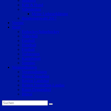
Senioren
Katz & Hund
Valentinstag
Meine Liebeserklärung
Bundestagswahl 2017
Vereine
Sport
Eishockey/Inlinehockey
Volleyball
Fussball
Handball
Football
Trabrennen
Kampfsport
Sonstige
Veranstaltungen
Veranstaltungen
Region Straubing
Region Landshut
Region Dingolfing-Landau
Raum Deggendorf
Bluval