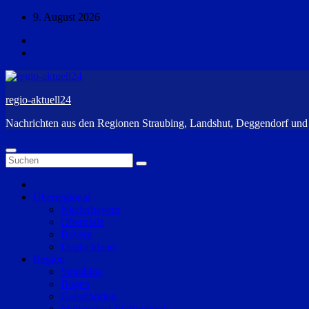
Zum
9. August 2026
Inhalt
springen
regio-aktuell24
Nachrichten aus den Regionen Straubing, Landshut, Deggendorf un
Überregional
Niederbayern
Oberpfalz
Bayern
Deutschland
Region
Straubing
Bogen
Geiselhöring
Mallersdorf-Pfaffenberg