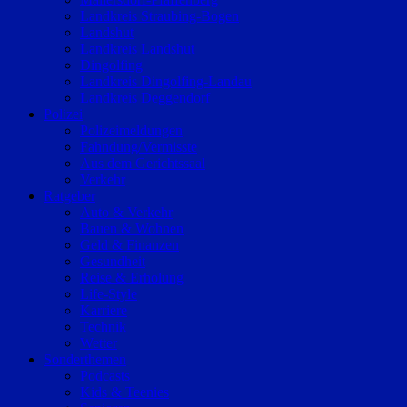
Landkreis Straubing-Bogen
Landshut
Landkreis Landshut
Dingolfing
Landkreis Dingolfing-Landau
Landkreis Deggendorf
Polizei
Polizeimeldungen
Fahndung/Vermisste
Aus dem Gerichtssaal
Verkehr
Ratgeber
Auto & Verkehr
Bauen & Wohnen
Geld & Finanzen
Gesundheit
Reise & Erholung
Life-Style
Karriere
Technik
Wetter
Sonderthemen
Podcasts
Kids & Teenies