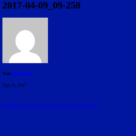
2017-04-09_09-250
Von
Redaktion
Apr. 9, 2017
Beitragsnavigation
Ratgeber Geld: So entsteht eine grüne Geldanlage