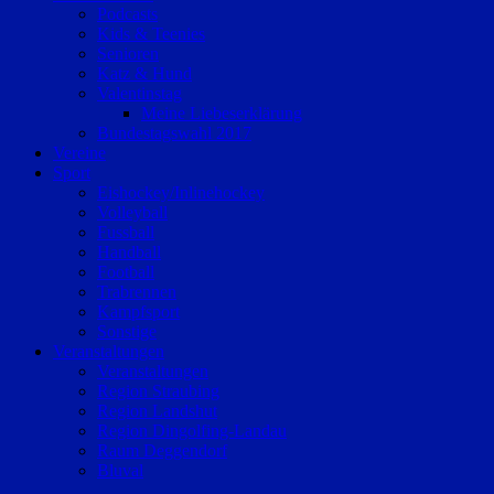
Podcasts
Kids & Teenies
Senioren
Katz & Hund
Valentinstag
Meine Liebeserklärung
Bundestagswahl 2017
Vereine
Sport
Eishockey/Inlinehockey
Volleyball
Fussball
Handball
Football
Trabrennen
Kampfsport
Sonstige
Veranstaltungen
Veranstaltungen
Region Straubing
Region Landshut
Region Dingolfing-Landau
Raum Deggendorf
Bluval