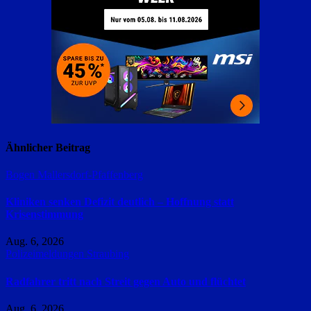
Ähnlicher Beitrag
Bogen
Mallersdorf-Pfaffenberg
Kliniken senken Defizit deutlich – Hoffnung statt
Krisenstimmung
Aug. 6, 2026
Polizeimeldungen
Straubing
Radfahrer tritt nach Streit gegen Auto und flüchtet
Aug. 6, 2026