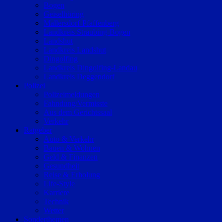
Bogen
Geiselhöring
Mallersdorf-Pfaffenberg
Landkreis Straubing-Bogen
Landshut
Landkreis Landshut
Dingolfing
Landkreis Dingolfing-Landau
Landkreis Deggendorf
Polizei
Polizeimeldungen
Fahndung/Vermisste
Aus dem Gerichtssaal
Verkehr
Ratgeber
Auto & Verkehr
Bauen & Wohnen
Geld & Finanzen
Gesundheit
Reise & Erholung
Life-Style
Karriere
Technik
Wetter
Sonderthemen