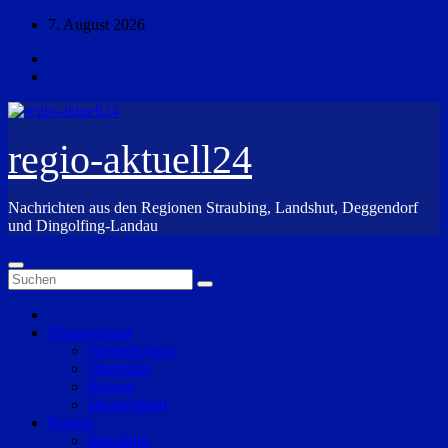
Zum
7. August 2026
Inhalt
springen
regio-aktuell24
Nachrichten aus den Regionen Straubing, Landshut, Deggendorf
und Dingolfing-Landau
Überregional
Niederbayern
Oberpfalz
Bayern
Deutschland
Region
Straubing