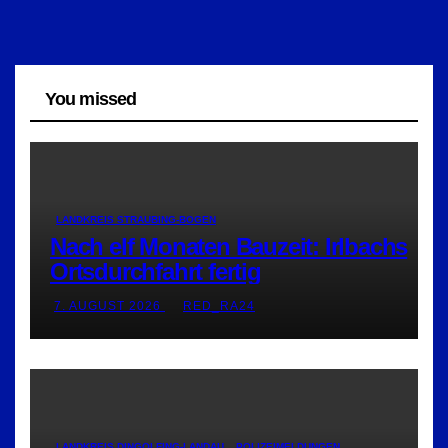
You missed
LANDKREIS STRAUBING-BOGEN
Nach elf Monaten Bauzeit: Irlbachs
Ortsdurchfahrt fertig
7. AUGUST 2026
RED_RA24
LANDKREIS DINGOLFING-LANDAU
POLIZEIMELDUNGEN