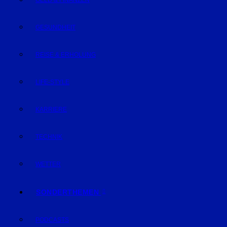
GELD & FINANZEN
GESUNDHEIT
REISE & ERHOLUNG
LIFE-STYLE
KARRIERE
TECHNIK
WETTER
SONDERTHEMEN
PODCASTS