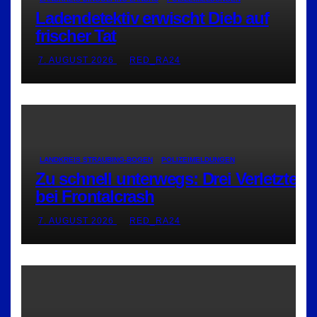
Ladendetektiv erwischt Dieb auf
frischer Tat
7. AUGUST 2026
RED_RA24
LANDKREIS STRAUBING-BOGEN
POLIZEIMELDUNGEN
Zu schnell unterwegs: Drei Verletzte
bei Frontalcrash
7. AUGUST 2026
RED_RA24