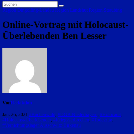
Region Dingolfing-Landau
Region Landshut
Region Straubing
Online-Vortrag mit Holocaust-
Überlebenden Ben Lesser
Von
Redaktion
Jan. 26, 2021
#Buchenwald
,
#DGB Niederbayern
,
#Holocaust
,
#Holocaust-Überlebender
,
#Kriegsverbrechen
,
#Todeszug
,
#Vernichtungslager Ausschwitz-Birkenau