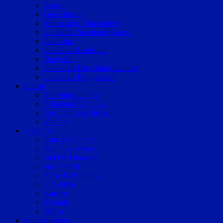
Bogen
Geiselhöring
Mallersdorf-Pfaffenberg
Landkreis Straubing-Bogen
Landshut
Landkreis Landshut
Dingolfing
Landkreis Dingolfing-Landau
Landkreis Deggendorf
Polizei
Polizeimeldungen
Fahndung/Vermisste
Aus dem Gerichtssaal
Verkehr
Ratgeber
Auto & Verkehr
Bauen & Wohnen
Geld & Finanzen
Gesundheit
Reise & Erholung
Life-Style
Karriere
Technik
Wetter
Sonderthemen