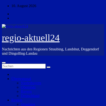
Zum
10. August 2026
Inhalt
springen
regio-aktuell24
Nachrichten aus den Regionen Straubing, Landshut, Deggendorf
und Dingolfing-Landau
Überregional
Niederbayern
Oberpfalz
Bayern
Deutschland
Region
Straubing