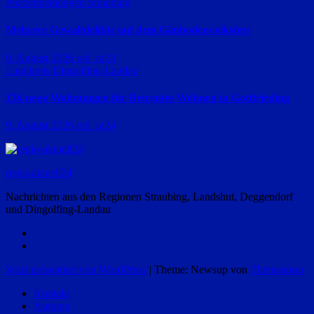
Polizeimeldungen
Straubing
Mehrere Gewaltdelikte auf dem Gäubodenvolksfest
9. August 2026
red_ra24
Landkreis Dingolfing-Landau
136 neue Wohnungen für Betreutes Wohnen in Gottfrieding
9. August 2026
red_ra24
regio-aktuell24
Nachrichten aus den Regionen Straubing, Landshut, Deggendorf
und Dingolfing-Landau
Stolz präsentiert von WordPress
|
Theme: Newsup von
Themeansar
Kontakt
Autoren