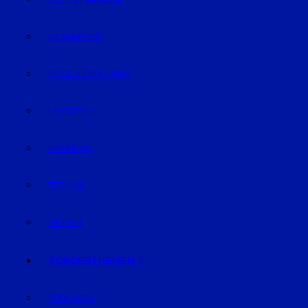
GELD & FINANZEN
GESUNDHEIT
REISE & ERHOLUNG
LIFE-STYLE
KARRIERE
TECHNIK
WETTER
SONDERTHEMEN
PODCASTS