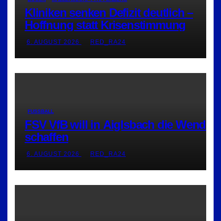
Kliniken senken Defizit deutlich –
Hoffnung statt Krisenstimmung
6. AUGUST 2026
RED_RA24
FUSSBALL
FSV VfB will in Aiglsbach die Wende
schaffen
6. AUGUST 2026
RED_RA24