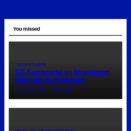
You missed
REGION STRAUBING
105 Kunstwerke im Straubinger
Rittersaal zu entdecken
6. AUGUST 2026
RED_RA24
BOGEN
MALLERSDORF-PFAFFENBERG