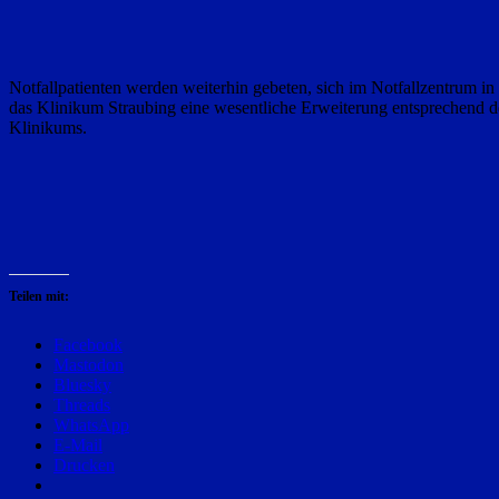
Notfallpatienten werden weiterhin gebeten, sich im Notfallzentrum in 
das Klinikum Straubing eine wesentliche Erweiterung entsprechend d
Klinikums.
Teilen mit:
Facebook
Mastodon
Bluesky
Threads
WhatsApp
E-Mail
Drucken