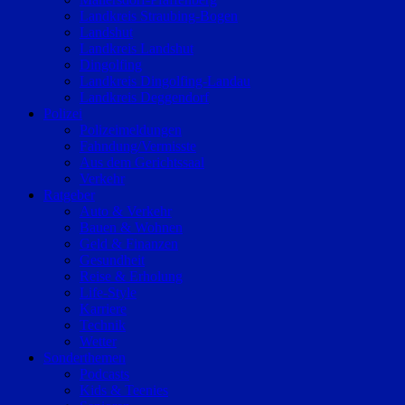
Landkreis Straubing-Bogen
Landshut
Landkreis Landshut
Dingolfing
Landkreis Dingolfing-Landau
Landkreis Deggendorf
Polizei
Polizeimeldungen
Fahndung/Vermisste
Aus dem Gerichtssaal
Verkehr
Ratgeber
Auto & Verkehr
Bauen & Wohnen
Geld & Finanzen
Gesundheit
Reise & Erholung
Life-Style
Karriere
Technik
Wetter
Sonderthemen
Podcasts
Kids & Teenies