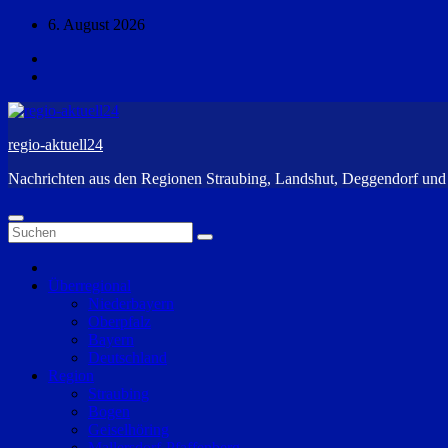
Zum
6. August 2026
Inhalt
springen
regio-aktuell24
Nachrichten aus den Regionen Straubing, Landshut, Deggendorf un
Überregional
Niederbayern
Oberpfalz
Bayern
Deutschland
Region
Straubing
Bogen
Geiselhöring
Mallersdorf-Pfaffenberg