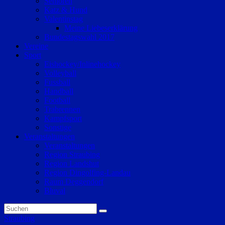
Senioren
Katz & Hund
Valentinstag
Meine Liebeserklärung
Bundestagswahl 2017
Vereine
Sport
Eishockey/Inlinehockey
Volleyball
Fussball
Handball
Football
Trabrennen
Kampfsport
Sonstige
Veranstaltungen
Veranstaltungen
Region Straubing
Region Landshut
Region Dingolfing-Landau
Raum Deggendorf
Bluval
Straubing