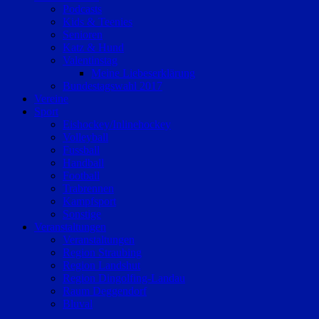
Podcasts
Kids & Teenies
Senioren
Katz & Hund
Valentinstag
Meine Liebeserklärung
Bundestagswahl 2017
Vereine
Sport
Eishockey/Inlinehockey
Volleyball
Fussball
Handball
Football
Trabrennen
Kampfsport
Sonstige
Veranstaltungen
Veranstaltungen
Region Straubing
Region Landshut
Region Dingolfing-Landau
Raum Deggendorf
Bluval