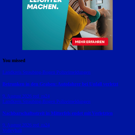
You missed
Landkreis Straubing-Bogen
Polizeimeldungen
Betrunken in den Graben: Autofahrer bei Unfall verletzt
9. August 2026
red_ra24
Landkreis Straubing-Bogen
Polizeimeldungen
Nachbarschaftsstreit in Mitterfels endet mit Verletzten
9. August 2026
red_ra24
Volleyball