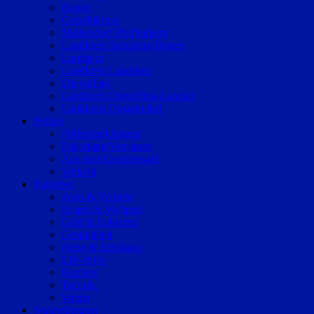
Bogen
Geiselhöring
Mallersdorf-Pfaffenberg
Landkreis Straubing-Bogen
Landshut
Landkreis Landshut
Dingolfing
Landkreis Dingolfing-Landau
Landkreis Deggendorf
Polizei
Polizeimeldungen
Fahndung/Vermisste
Aus dem Gerichtssaal
Verkehr
Ratgeber
Auto & Verkehr
Bauen & Wohnen
Geld & Finanzen
Gesundheit
Reise & Erholung
Life-Style
Karriere
Technik
Wetter
Sonderthemen