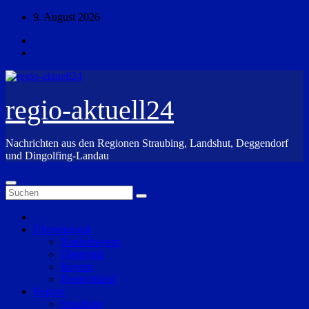
Zum
9. August 2026
Inhalt
springen
regio-aktuell24
Nachrichten aus den Regionen Straubing, Landshut, Deggendorf
und Dingolfing-Landau
Überregional
Niederbayern
Oberpfalz
Bayern
Deutschland
Region
Straubing