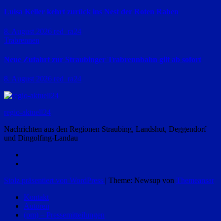
Luisa Keller kehrt zurück ins Nest der Roten Raben
8. August 2026
red_ra24
Trabrennen
Neue Zufahrt zur Straubinger Trabrennbahn gilt ab sofort
8. August 2026
red_ra24
regio-aktuell24
Nachrichten aus den Regionen Straubing, Landshut, Deggendorf
und Dingolfing-Landau
Stolz präsentiert von WordPress
|
Theme: Newsup von
Themeansar
Kontakt
Autoren
(pm) – Pressemitteilungen