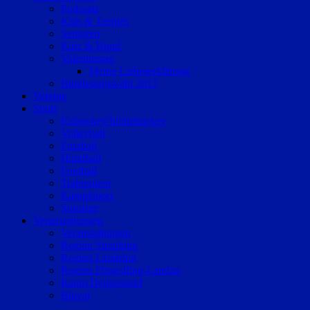
Podcasts
Kids & Teenies
Senioren
Katz & Hund
Valentinstag
Meine Liebeserklärung
Bundestagswahl 2017
Vereine
Sport
Eishockey/Inlinehockey
Volleyball
Fussball
Handball
Football
Trabrennen
Kampfsport
Sonstige
Veranstaltungen
Veranstaltungen
Region Straubing
Region Landshut
Region Dingolfing-Landau
Raum Deggendorf
Bluval