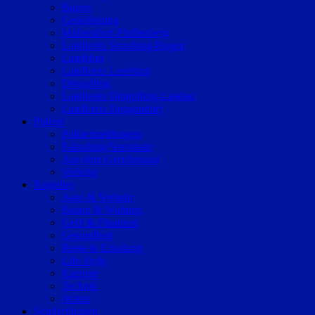
Bogen
Geiselhöring
Mallersdorf-Pfaffenberg
Landkreis Straubing-Bogen
Landshut
Landkreis Landshut
Dingolfing
Landkreis Dingolfing-Landau
Landkreis Deggendorf
Polizei
Polizeimeldungen
Fahndung/Vermisste
Aus dem Gerichtssaal
Verkehr
Ratgeber
Auto & Verkehr
Bauen & Wohnen
Geld & Finanzen
Gesundheit
Reise & Erholung
Life-Style
Karriere
Technik
Wetter
Sonderthemen