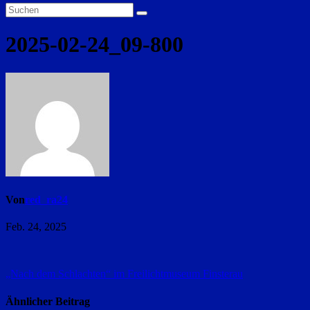
2025-02-24_09-800
Von
red_ra24
Feb. 24, 2025
Beitragsnavigation
„Nach dem Schlachten“ im Freilichtmuseum Finsterau
Ähnlicher Beitrag