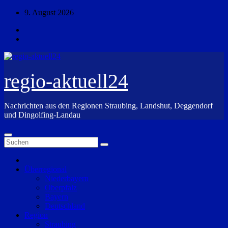
Zum
9. August 2026
Inhalt
springen
regio-aktuell24
Nachrichten aus den Regionen Straubing, Landshut, Deggendorf
und Dingolfing-Landau
Überregional
Niederbayern
Oberpfalz
Bayern
Deutschland
Region
Straubing