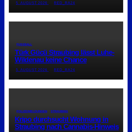
5. AUGUST 2026
RED_RA24
FUSSBALL
Türk Gücü Straubing lässt Luhe-
Wildenau keine Chance
5. AUGUST 2026
RED_RA24
POLIZEIMELDUNGEN
STRAUBING
Kripo durchsucht Wohnung in
Straubing nach Cannabis-Hinweis