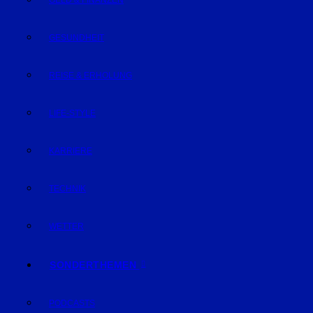
GELD & FINANZEN
GESUNDHEIT
REISE & ERHOLUNG
LIFE-STYLE
KARRIERE
TECHNIK
WETTER
SONDERTHEMEN
PODCASTS