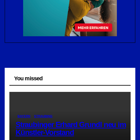
You missed
BAYERN
STRAUBING
Straubinger Erhard Grundl neu im
Künstler-Vorstand