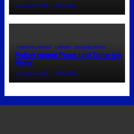
5. AUGUST 2026
RED_RA24
LANDKREIS LANDSHUT
LANDSHUT
POLIZEIMELDUNGEN
Polizei nimmt Poser und Tuner ins
Visier
5. AUGUST 2026
RED_RA24