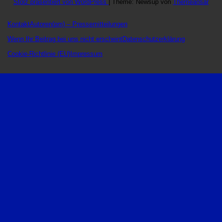
Stolz präsentiert von WordPress
|
Theme: Newsup von
Themeansar
Kontakt
Autoren
(pm) – Pressemitteilungen
Wenn Ihr Beitrag bei uns nicht erscheint
Datenschutzerklärung
Cookie-Richtlinie (EU)
Impressum