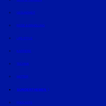
GELD & FINANZEN
GESUNDHEIT
REISE & ERHOLUNG
LIFE-STYLE
KARRIERE
TECHNIK
WETTER
SONDERTHEMEN
PODCASTS