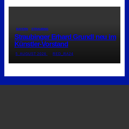
BAYERN
STRAUBING
Straubinger Erhard Grundl neu im
Künstler-Vorstand
5. AUGUST 2026
RED_RA24