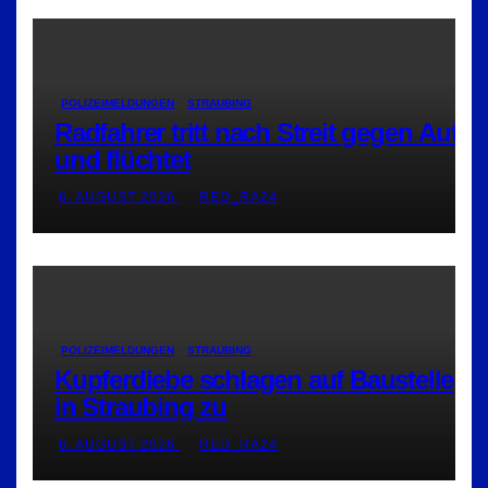
POLIZEIMELDUNGEN
STRAUBING
Radfahrer tritt nach Streit gegen Auto
und flüchtet
6. AUGUST 2026
RED_RA24
POLIZEIMELDUNGEN
STRAUBING
Kupferdiebe schlagen auf Baustelle
in Straubing zu
6. AUGUST 2026
RED_RA24