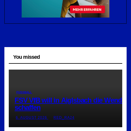
You missed
FUSSBALL
FSV VfB will in Aiglsbach die Wende
schaffen
6. AUGUST 2026
RED_RA24