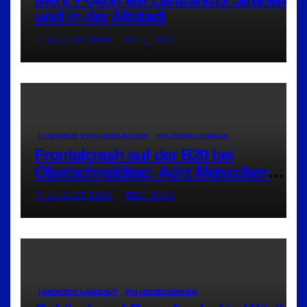
und in der Altstadt
7. AUGUST 2026
RED_RA24
LANDKREIS STRAUBING-BOGEN
POLIZEIMELDUNGEN
Frontalcrash auf der B20 bei
Oberschneiding: Acht Menschen
verletzt
7. AUGUST 2026
RED_RA24
LANDKREIS LANDSHUT
POLIZEIMELDUNGEN