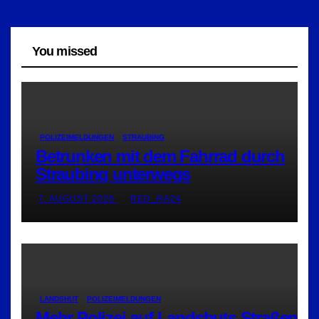
You missed
POLIZEIMELDUNGEN
STRAUBING
Betrunken mit dem Fahrrad durch
Straubing unterwegs
7. AUGUST 2026
RED_RA24
LANDSHUT
POLIZEIMELDUNGEN
Mehr Polizei auf Landshuts Straßen