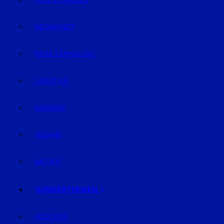
GELD & FINANZEN
GESUNDHEIT
REISE & ERHOLUNG
LIFE-STYLE
KARRIERE
TECHNIK
WETTER
SONDERTHEMEN
PODCASTS