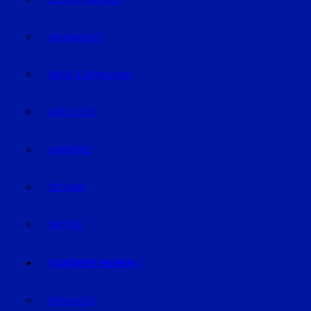
GELD & FINANZEN
GESUNDHEIT
REISE & ERHOLUNG
LIFE-STYLE
KARRIERE
TECHNIK
WETTER
SONDERTHEMEN
PODCASTS