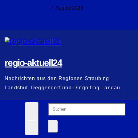
Zum
7. August 2026
Inhalt
springen
regio-aktuell24
Nachrichten aus den Regionen Straubing,
Landshut, Deggendorf und Dingolfing-Landau