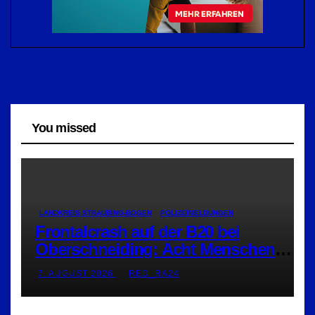
You missed
LANDKREIS STRAUBING-BOGEN
POLIZEIMELDUNGEN
Frontalcrash auf der B20 bei
Oberschneiding: Acht Menschen
verletzt
7. AUGUST 2026
RED_RA24