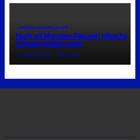
LANDKREIS STRAUBING-BOGEN
Nach elf Monaten Bauzeit: Irlbachs
Ortsdurchfahrt fertig
7. AUGUST 2026
RED_RA24