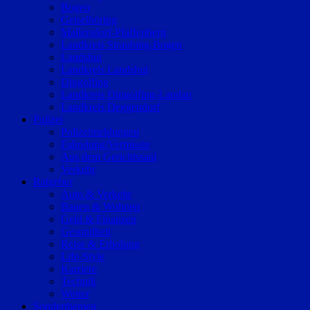
Bogen
Geiselhöring
Mallersdorf-Pfaffenberg
Landkreis Straubing-Bogen
Landshut
Landkreis Landshut
Dingolfing
Landkreis Dingolfing-Landau
Landkreis Deggendorf
Polizei
Polizeimeldungen
Fahndung/Vermisste
Aus dem Gerichtssaal
Verkehr
Ratgeber
Auto & Verkehr
Bauen & Wohnen
Geld & Finanzen
Gesundheit
Reise & Erholung
Life-Style
Karriere
Technik
Wetter
Sonderthemen