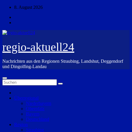
Zum
8. August 2026
Inhalt
springen
regio-aktuell24
Nachrichten aus den Regionen Straubing, Landshut, Deggendorf
und Dingolfing-Landau
Überregional
Niederbayern
Oberpfalz
Bayern
Deutschland
Region
Straubing