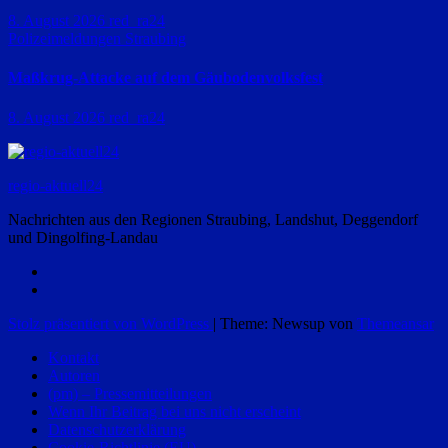
8. August 2026
red_ra24
Polizeimeldungen
Straubing
Maßkrug-Attacke auf dem Gäubodenvolksfest
8. August 2026
red_ra24
regio-aktuell24
Nachrichten aus den Regionen Straubing, Landshut, Deggendorf
und Dingolfing-Landau
Stolz präsentiert von WordPress
|
Theme: Newsup von
Themeansar
Kontakt
Autoren
(pm) – Pressemitteilungen
Wenn Ihr Beitrag bei uns nicht erscheint
Datenschutzerklärung
Cookie-Richtlinie (EU)