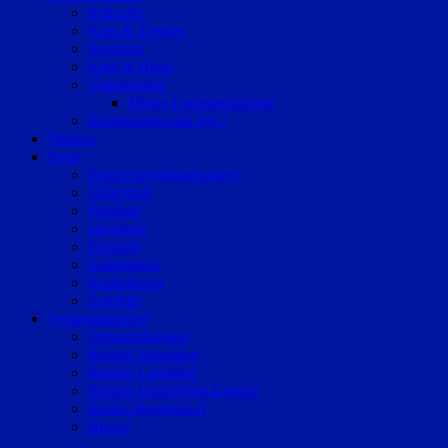
Podcasts
Kids & Teenies
Senioren
Katz & Hund
Valentinstag
Meine Liebeserklärung
Bundestagswahl 2017
Vereine
Sport
Eishockey/Inlinehockey
Volleyball
Fussball
Handball
Football
Trabrennen
Kampfsport
Sonstige
Veranstaltungen
Veranstaltungen
Region Straubing
Region Landshut
Region Dingolfing-Landau
Raum Deggendorf
Bluval