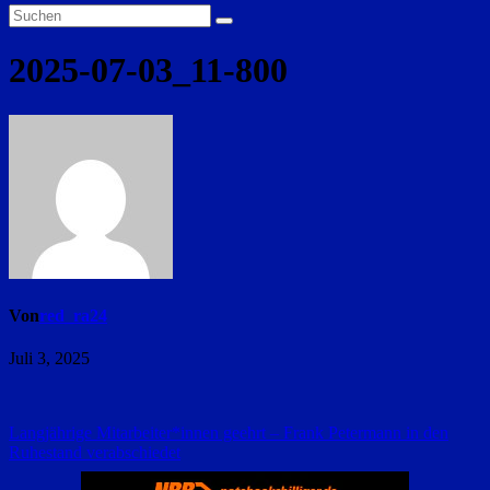
2025-07-03_11-800
Von
red_ra24
Juli 3, 2025
Beitragsnavigation
Langjährige Mitarbeiter*innen geehrt – Frank Petermann in den
Ruhestand verabschiedet