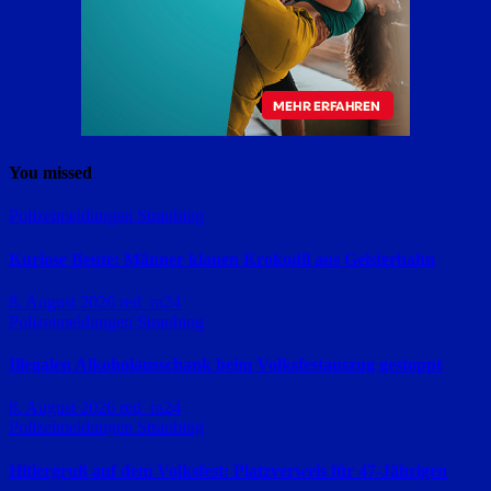
You missed
Polizeimeldungen
Straubing
Kuriose Beute: Männer klauen Krokodil aus Geisterbahn
8. August 2026
red_ra24
Polizeimeldungen
Straubing
Illegalen Alkoholausschank beim Volksfestauszug gestoppt
8. August 2026
red_ra24
Polizeimeldungen
Straubing
Hitlergruß auf dem Volksfest: Platzverweis für 47-Jährigen