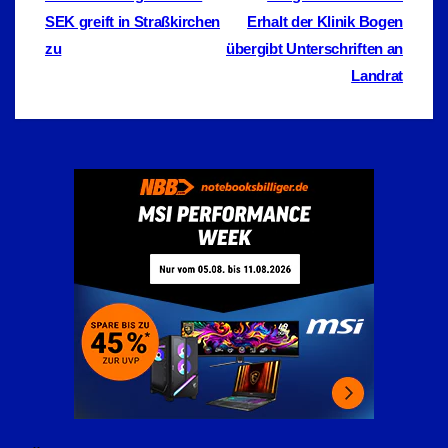
SEK greift in Straßkirchen
Erhalt der Klinik Bogen
zu
übergibt Unterschriften an
Landrat