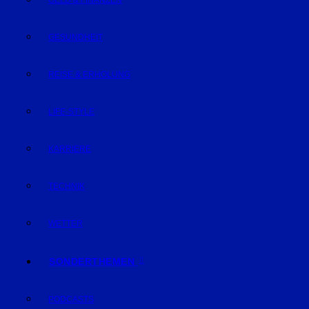
GELD & FINANZEN
GESUNDHEIT
REISE & ERHOLUNG
LIFE-STYLE
KARRIERE
TECHNIK
WETTER
SONDERTHEMEN
PODCASTS