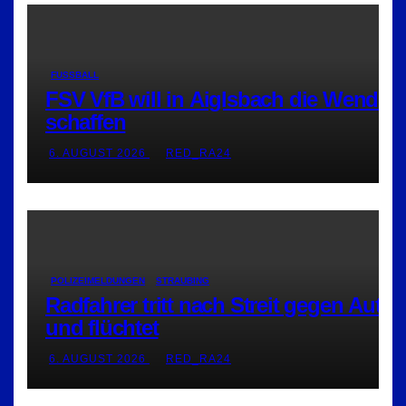
FUSSBALL
FSV VfB will in Aiglsbach die Wende
schaffen
6. AUGUST 2026
RED_RA24
POLIZEIMELDUNGEN
STRAUBING
Radfahrer tritt nach Streit gegen Auto
und flüchtet
6. AUGUST 2026
RED_RA24