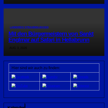
LANDKREIS STRAUBING-BOGEN
Mit den Bürgermeistern von Sankt
Englmar auf Safari in Hellabrunn
AUG. 3, 2026
Hier sind wir auch zu finden:
Kalender