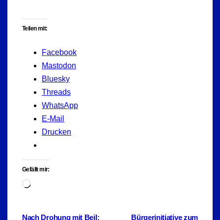
Teilen mit:
Facebook
Mastodon
Bluesky
Threads
WhatsApp
E-Mail
Drucken
Gefällt mir:
Wird
geladen …
Beitragsnavigation
Nach Drohung mit Beil:
Bürgerinitiative zum