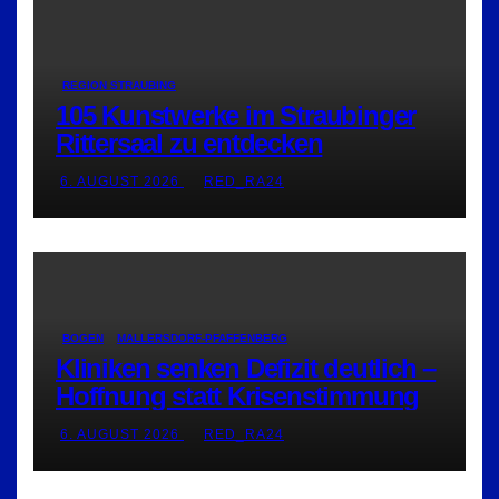
REGION STRAUBING
105 Kunstwerke im Straubinger
Rittersaal zu entdecken
6. AUGUST 2026
RED_RA24
BOGEN
MALLERSDORF-PFAFFENBERG
Kliniken senken Defizit deutlich –
Hoffnung statt Krisenstimmung
6. AUGUST 2026
RED_RA24