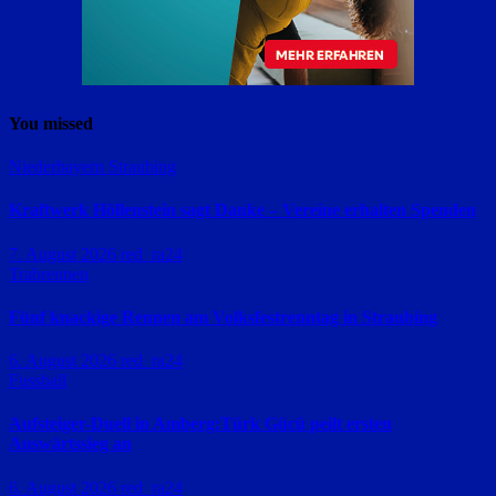
You missed
Niederbayern
Straubing
Kraftwerk Höllenstein sagt Danke – Vereine erhalten Spenden
7. August 2026
red_ra24
Trabrennen
Fünf knackige Rennen am Volksfestrenntag in Straubing
6. August 2026
red_ra24
Fussball
Aufsteiger-Duell in Amberg:Türk Gücü peilt ersten
Auswärtssieg an
6. August 2026
red_ra24