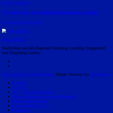
Region Straubing
105 Kunstwerke im Straubinger Rittersaal zu entdecken
6. August 2026
red_ra24
regio-aktuell24
Nachrichten aus den Regionen Straubing, Landshut, Deggendorf
und Dingolfing-Landau
Stolz präsentiert von WordPress
|
Theme: Newsup von
Themeansar
Kontakt
Autoren
(pm) – Pressemitteilungen
Wenn Ihr Beitrag bei uns nicht erscheint
Datenschutzerklärung
Cookie-Richtlinie (EU)
Impressum