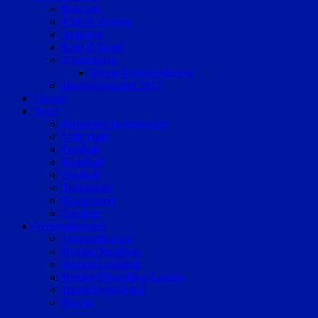
Podcasts
Kids & Teenies
Senioren
Katz & Hund
Valentinstag
Meine Liebeserklärung
Bundestagswahl 2017
Vereine
Sport
Eishockey/Inlinehockey
Volleyball
Fussball
Handball
Football
Trabrennen
Kampfsport
Sonstige
Veranstaltungen
Veranstaltungen
Region Straubing
Region Landshut
Region Dingolfing-Landau
Raum Deggendorf
Bluval