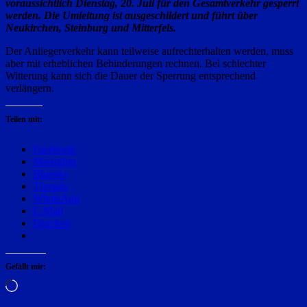
voraussichtlich Dienstag, 20. Juli für den Gesamtverkehr gesperrt
werden. Die Umleitung ist ausgeschildert und führt über
Neukirchen, Steinburg und Mitterfels.
Der Anliegerverkehr kann teilweise aufrechterhalten werden, muss
aber mit erheblichen Behinderungen rechnen. Bei schlechter
Witterung kann sich die Dauer der Sperrung entsprechend
verlängern.
Teilen mit:
Facebook
Mastodon
Bluesky
Threads
WhatsApp
E-Mail
Drucken
Gefällt mir:
Wird
geladen …