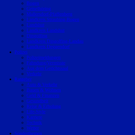
Bogen
Geiselhöring
Mallersdorf-Pfaffenberg
Landkreis Straubing-Bogen
Landshut
Landkreis Landshut
Dingolfing
Landkreis Dingolfing-Landau
Landkreis Deggendorf
Polizei
Polizeimeldungen
Fahndung/Vermisste
Aus dem Gerichtssaal
Verkehr
Ratgeber
Auto & Verkehr
Bauen & Wohnen
Geld & Finanzen
Gesundheit
Reise & Erholung
Life-Style
Karriere
Technik
Wetter
Sonderthemen