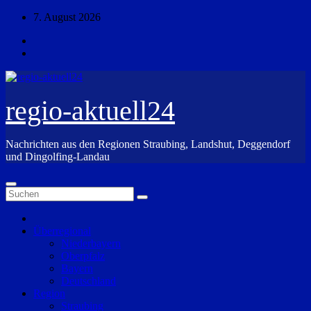
Zum
7. August 2026
Inhalt
springen
regio-aktuell24
Nachrichten aus den Regionen Straubing, Landshut, Deggendorf
und Dingolfing-Landau
Überregional
Niederbayern
Oberpfalz
Bayern
Deutschland
Region
Straubing