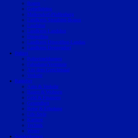
Bogen
Geiselhöring
Mallersdorf-Pfaffenberg
Landkreis Straubing-Bogen
Landshut
Landkreis Landshut
Dingolfing
Landkreis Dingolfing-Landau
Landkreis Deggendorf
Polizei
Polizeimeldungen
Fahndung/Vermisste
Aus dem Gerichtssaal
Verkehr
Ratgeber
Auto & Verkehr
Bauen & Wohnen
Geld & Finanzen
Gesundheit
Reise & Erholung
Life-Style
Karriere
Technik
Wetter
Sonderthemen