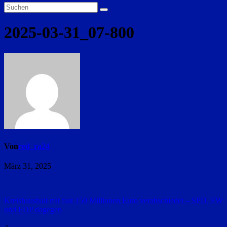
2025-03-31_07-800
Von
red_ra24
März 31, 2025
Beitragsnavigation
Kreishaushalt mit fast 150 Millionen Euro verabschiedet – SPD, FW
und FDP dagegen