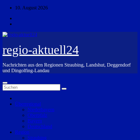
Zum
10. August 2026
Inhalt
springen
regio-aktuell24
Nachrichten aus den Regionen Straubing, Landshut, Deggendorf
und Dingolfing-Landau
Überregional
Niederbayern
Oberpfalz
Bayern
Deutschland
Region
Straubing