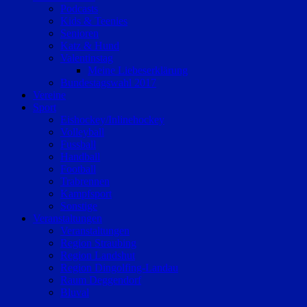
Podcasts
Kids & Teenies
Senioren
Katz & Hund
Valentinstag
Meine Liebeserklärung
Bundestagswahl 2017
Vereine
Sport
Eishockey/Inlinehockey
Volleyball
Fussball
Handball
Football
Trabrennen
Kampfsport
Sonstige
Veranstaltungen
Veranstaltungen
Region Straubing
Region Landshut
Region Dingolfing-Landau
Raum Deggendorf
Bluval