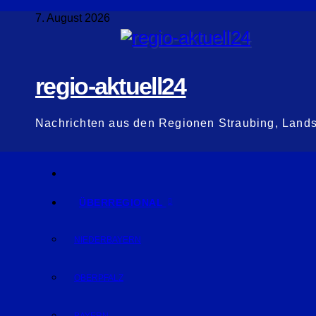
Zum
7. August 2026
Inhalt
springen
regio-aktuell24
Nachrichten aus den Regionen Straubing, Land
ÜBERREGIONAL
NIEDERBAYERN
OBERPFALZ