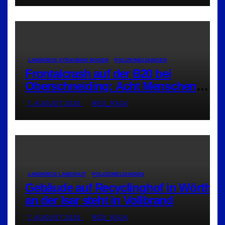
LANDKREIS STRAUBING-BOGEN
POLIZEIMELDUNGEN
Frontalcrash auf der B20 bei
Oberschneiding: Acht Menschen
verletzt
7. AUGUST 2026
RED_RA24
LANDKREIS LANDSHUT
POLIZEIMELDUNGEN
Gebäude auf Recyclinghof in Wörth
an der Isar steht in Vollbrand
7. AUGUST 2026
RED_RA24