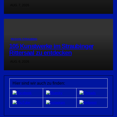
AUG. 7, 2026
REGION STRAUBING
105 Kunstwerke im Straubinger
Rittersaal zu entdecken
AUG. 6, 2026
Hier sind wir auch zu finden: