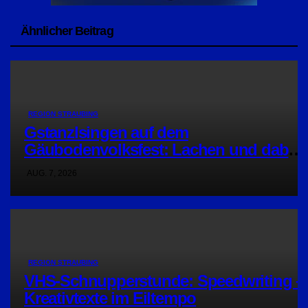
Ähnlicher Beitrag
REGION STRAUBING
Gstanzlsingen auf dem
Gäubodenvolksfest: Lachen und dabei
Gutes tun
AUG. 7, 2026
REGION STRAUBING
VHS-Schnupperstunde: Speedwriting –
Kreativtexte im Eiltempo