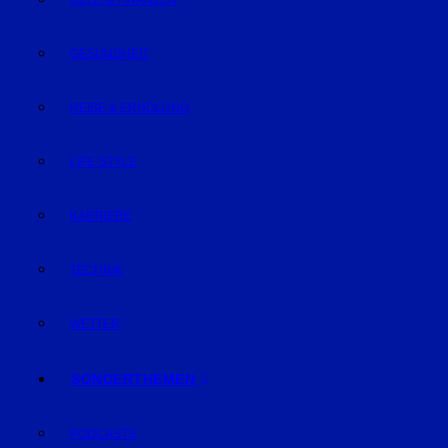
GELD & FINANZEN
GESUNDHEIT
REISE & ERHOLUNG
LIFE-STYLE
KARRIERE
TECHNIK
WETTER
SONDERTHEMEN
PODCASTS