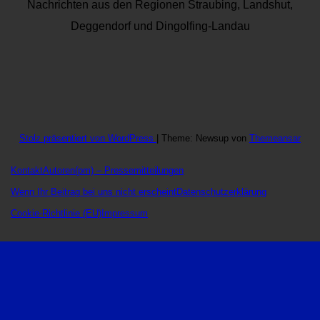
Nachrichten aus den Regionen Straubing, Landshut,
Deggendorf und Dingolfing-Landau
Stolz präsentiert von WordPress
|
Theme: Newsup von
Themeansar
Kontakt
Autoren
(pm) – Pressemitteilungen
Wenn Ihr Beitrag bei uns nicht erscheint
Datenschutzerklärung
Cookie-Richtlinie (EU)
Impressum