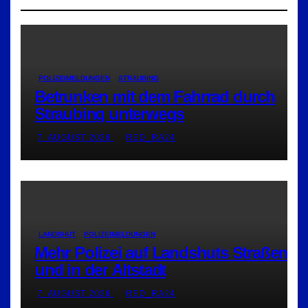
POLIZEIMELDUNGEN
STRAUBING
Betrunken mit dem Fahrrad durch
Straubing unterwegs
7. AUGUST 2026
RED_RA24
LANDSHUT
POLIZEIMELDUNGEN
Mehr Polizei auf Landshuts Straßen
und in der Altstadt
7. AUGUST 2026
RED_RA24