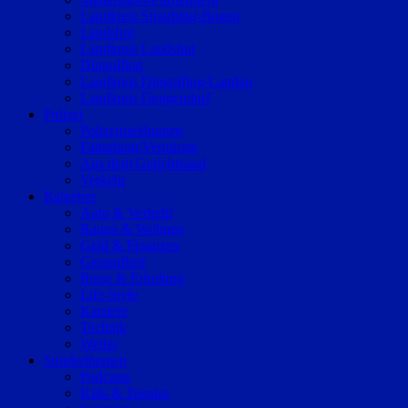
Landkreis Straubing-Bogen
Landshut
Landkreis Landshut
Dingolfing
Landkreis Dingolfing-Landau
Landkreis Deggendorf
Polizei
Polizeimeldungen
Fahndung/Vermisste
Aus dem Gerichtssaal
Verkehr
Ratgeber
Auto & Verkehr
Bauen & Wohnen
Geld & Finanzen
Gesundheit
Reise & Erholung
Life-Style
Karriere
Technik
Wetter
Sonderthemen
Podcasts
Kids & Teenies