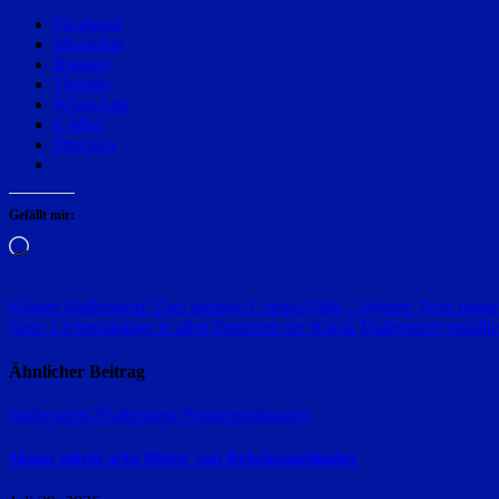
Facebook
Mastodon
Bluesky
Threads
WhatsApp
E-Mail
Drucken
Gefällt mir:
Wird
geladen …
Beitragsnavigation
Kloster Mallersdorf: Drei positive Corona-Fälle – Weitere Tests folge
Neue Lichtrufanlage in allen Stationen der Klinik Mallersdorf installie
Ähnlicher Beitrag
Mallersdorf-Pfaffenberg
Polizeimeldungen
Mann stürzt acht Meter von Brückengeländer