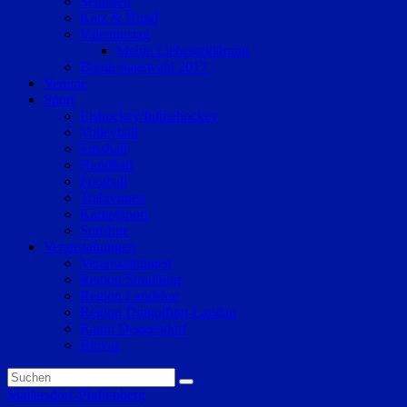
Senioren
Katz & Hund
Valentinstag
Meine Liebeserklärung
Bundestagswahl 2017
Vereine
Sport
Eishockey/Inlinehockey
Volleyball
Fussball
Handball
Football
Trabrennen
Kampfsport
Sonstige
Veranstaltungen
Veranstaltungen
Region Straubing
Region Landshut
Region Dingolfing-Landau
Raum Deggendorf
Bluval
Mallersdorf-Pfaffenberg