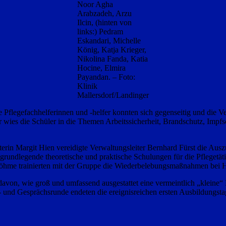
Noor Agha
Arabzadeh, Arzu
Ilcin, (hinten von
links:) Pedram
Eskandari, Michelle
König, Katja Krieger,
Nikolina Fanda, Katia
Hocine, Elmira
Payandan. – Foto:
Klinik
Mallersdorf/Landinger
Pflegefachhelferinnen und -helfer konnten sich gegenseitig und die Ve
wies die Schüler in die Themen Arbeitssicherheit, Brandschutz, Impfs
terin Margit Hien vereidigte Verwaltungsleiter Bernhard Fürst die Ausz
ere grundlegende theoretische und praktische Schulungen für die Pflege
hme trainierten mit der Gruppe die Wiederbelebungsmaßnahmen bei Her
on, wie groß und umfassend ausgestattet eine vermeintlich „kleine“ Kli
 und Gesprächsrunde endeten die ereignisreichen ersten Ausbildungsta