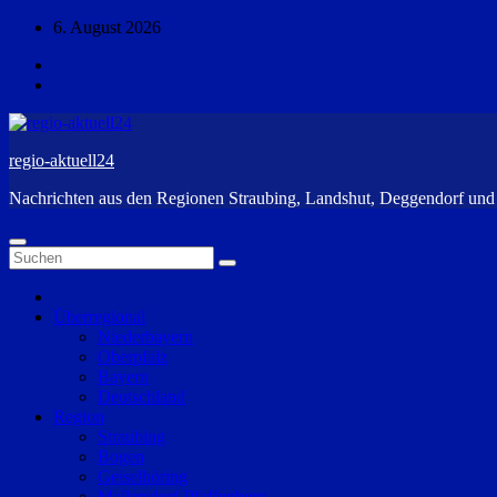
Zum
6. August 2026
Inhalt
springen
regio-aktuell24
Nachrichten aus den Regionen Straubing, Landshut, Deggendorf un
Überregional
Niederbayern
Oberpfalz
Bayern
Deutschland
Region
Straubing
Bogen
Geiselhöring
Mallersdorf-Pfaffenberg