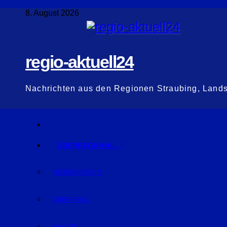
Zum
8. August 2026
Inhalt
springen
regio-aktuell24
Nachrichten aus den Regionen Straubing, Land
ÜBERREGIONAL
NIEDERBAYERN
OBERPFALZ